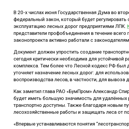
ЛЕСОВОССТАНОВЛЕНИЕ И ЗАЩИТА
СУШКА ДР
В 20-х числах июня Государственная Дума во втор
ЛОГИСТИКА
МЕБЕЛЬНОЕ 
федеральный закон, который будет регулировать 
ПРОИЗВОДСТВО ДРЕВЕСНЫХ ПЛИТ
эксплуатацию лесных дорог предприятиями ЛПК.
представители профобъединения в течение всего 
ЦБП
законопроекта активно работали с законодателя
Документ должен упростить создание транспортно
ЭКСПЕРТНОЕ МНЕНИЕ
сегодня критически необходима для устойчивой
комплекса. Тем более что Лесной кодекс РФ был 
уточняет назначение лесных дорог: для использов
воспроизводства лесов, в частности, для вывоза 
Как заметил глава РАО «БумПром» Александр Спи
будет иметь большую значимость для удалённых р
транспортно доступны. Также благодаря новым п
лесохозяйственные работы и защищать леса от п
«Впервые устанавливаются понятия “лесотранспор