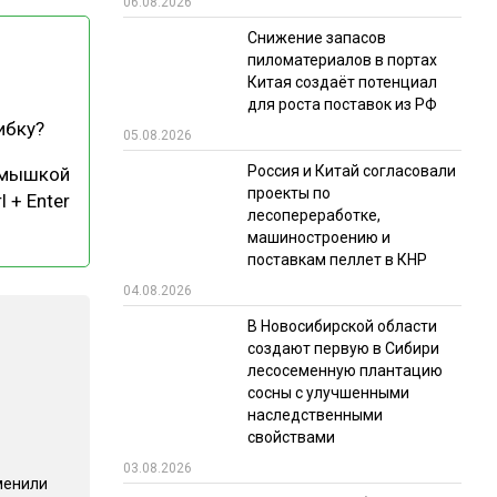
06.08.2026
РЫНКИ СБЫТА
Снижение запасов
пиломатериалов в портах
В УСЛОВИЯХ САНКЦИЙ
Китая создаёт потенциал
для роста поставок из РФ
ибку?
05.08.2026
Россия и Китай согласовали
 мышкой
проекты по
l + Enter
лесопереработке,
машиностроению и
поставкам пеллет в КНР
ИТОГИ МЕРОПРИЯТИЙ
04.08.2026
В Новосибирской области
создают первую в Сибири
лесосеменную плантацию
сосны с улучшенными
наследственными
свойствами
03.08.2026
менили