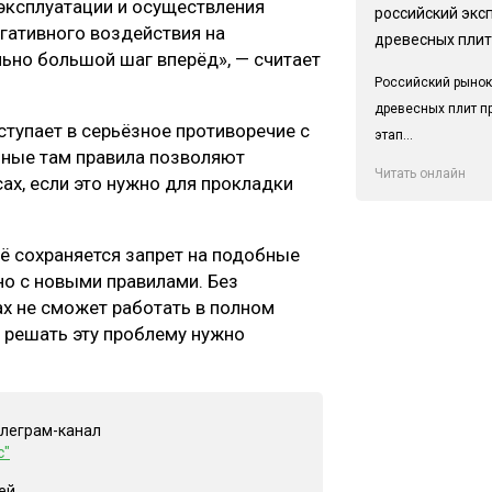
 эксплуатации и осуществления
российский экс
гативного воздействия на
древесных плит
ьно большой шаг вперёд», — считает
Российский рынок
древесных плит п
ступает в серьёзное противоречие с
этап...
нные там правила позволяют
Читать онлайн
ах, если это нужно для прокладки
ё сохраняется запрет на подобные
о с новыми правилами. Без
х не сможет работать в полном
 решать эту проблему нужно
елеграм-канал
с"
ей