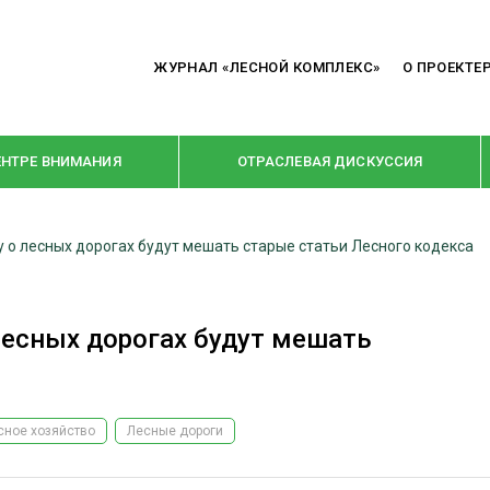
ЖУРНАЛ «ЛЕСНОЙ КОМПЛЕКС»
О ПРОЕКТЕ
ЕНТРЕ ВНИМАНИЯ
ОТРАСЛЕВАЯ ДИСКУССИЯ
 о лесных дорогах будут мешать старые статьи Лесного кодекса
РУБРИКИ
Я ПЕРЕРАБОТКА
НОВОСТИ
лесных дорогах будут мешать
Е
КРУПНЫМ ПЛАНОМ
ОЕ ДОМОСТРОЕНИЕ
ВЗГЛЯД ИЗНУТРИ
 ПРОИЗВОДСТВО
В ЦЕНТРЕ ВНИМАНИЯ
сное хозяйство
Лесные дороги
 ДРЕВЕСИНЫ
ПРЕДПРИЯТИЯ ЛПК