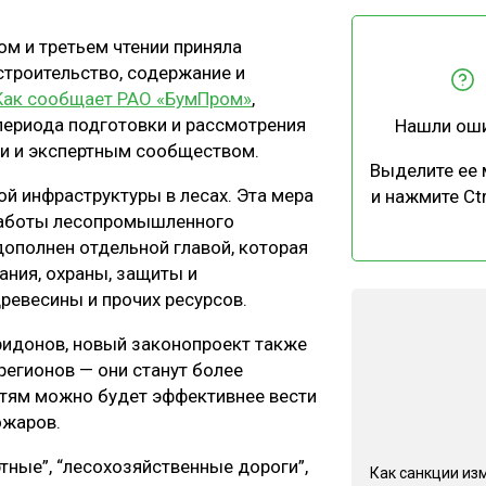
ЕВЕСИНЫ
РЫНОК
ом и третьем чтении приняла
ПРОИЗВОДСТВО
ТЕХНОЛОГИИ
строительство, содержание и
ОТРАСЛЕВАЯ ДИСКУССИЯ
Как сообщает РАО «БумПром»
,
периода подготовки и рассмотрения
Нашли ош
ми и экспертным сообществом.
Выделите ее
й инфраструктуры в лесах. Эта мера
и нажмите Ctr
 работы лесопромышленного
дополнен отдельной главой, которая
КАЛЕНДАРЬ ВЫСТАВОК
ания, охраны, защиты и
древесины и прочих ресурсов.
ридонов, новый законопроект также
егионов — они станут более
утям можно будет эффективнее вести
ожаров.
тные”, “лесохозяйственные дороги”,
Как санкции из