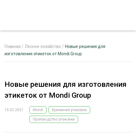
Главная
/
Лесное хозяйство
/
Новые решения для
изготовления этикеток от Mondi Group
ЖУРНАЛ «ЛЕСНОЙ КОМПЛЕКС»
О ПРОЕКТЕ
Новые решения для изготовления
РЕКЛАМОДАТЕЛЯМ
этикеток от Mondi Group
15.02.2021
Mondi
Бумажная упаковка
Производство упаковки
ЛЕСНОЕ ХОЗЯЙСТВО
ЭКСПЕРТНОЕ МНЕНИЕ
ЛЕСОЗАГОТОВКА