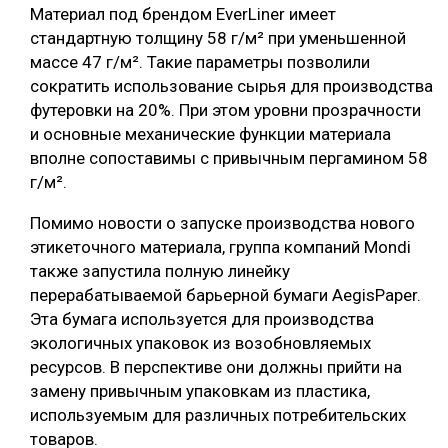
Материал под брендом EverLiner имеет
СУШКА ДРЕВЕСИНЫ
стандартную толщину 58 г/м² при уменьшенной
массе 47 г/м². Такие параметры позволили
МЕБЕЛЬНОЕ ПРОИЗВОДСТВО
сократить использование сырья для производства
футеровки на 20%. При этом уровни прозрачности
и основные механические функции материала
вполне сопоставимы с привычным пергамином 58
г/м².
Помимо новости о запуске производства нового
этикеточного материала, группа компаний Mondi
также запустила полную линейку
перерабатываемой барьерной бумаги AegisPaper.
Эта бумага используется для производства
экологичных упаковок из возобновляемых
ресурсов. В перспективе они должны прийти на
замену привычным упаковкам из пластика,
используемым для различных потребительских
товаров.