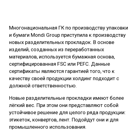
ОБРАБОТКА ДРЕВЕСИНЫ
ЦИФРОВАЯ СРЕДА
РУБРИКИ
Многонациональная ГК по производству упаковки
БИОЭНЕРГЕТИКА
и бумаги Mondi Group приступила к производству
ТЕМАТИЧЕСКИЕ ПРОЕКТЫ
ЛЕСОВОССТАНОВЛЕНИЕ И ЗАЩИТА
новых разделительных прокладок. В основе
изделий, созданных из переработанных
ЛОГИСТИКА
материалов, используется бумажная основа,
ПОДБОРКИ СТАТЕЙ
ПРОИЗВОДСТВО ДРЕВЕСНЫХ ПЛИТ
сертифицированная FSC или PEFC. Данные
сертификаты являются гарантией того, что к
ЦБП
качеству своей продукции холдинг подходит с
должной ответственностью.
КОМПЛЕКСНАЯ ПЕРЕРАБОТКА
Новые разделительные прокладки имеют более
ЛЕСОПИЛЕНИЕ
лёгкий вес. При этом они представляют собой
ДЕРЕВЯННОЕ ДОМОСТРОЕНИЕ
устойчивое решение для целого ряда продукции:
этикеток, конвертов, лент. Подойдут они и для
БЕЗОПАСНОЕ ПРОИЗВОДСТВО
промышленного использования.
СОРТИРОВКА ДРЕВЕСИНЫ