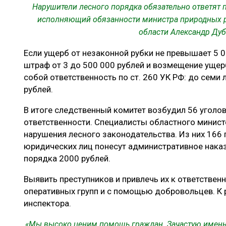
Нарушители лесного порядка обязательно ответят 
исполняющий обязанности министра природных р
области Александр Ду
Если ущерб от незаконной рубки не превышает 5 
штраф от 3 до 500 000 рублей и возмещение ущер
собой ответственность по ст. 260 УК РФ: до семи
рублей.
В итоге следственный комитет возбудил 56 уголов
ответственности. Специалисты областного минист
нарушения лесного законодательства. Из них 166
юридических лиц понесут административное нака
порядка 2000 рублей.
Выявить преступников и привлечь их к ответствен
оперативных групп и с помощью добровольцев. К 
инспектора.
«Мы высоко ценим помощь граждан. Зачастую именн