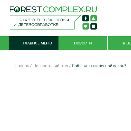
ГЛАВНОЕ МЕНЮ
НОВОСТИ
В Ц
Главная
/
Лесное хозяйство
/
Соблюдён ли лесной закон?
ЛЕСНОЕ ХОЗЯЙСТВО
КОМПЛЕКСНА
ЛЕСОЗАГОТОВКА
ЛЕСОПИЛЕНИ
ОБРАБОТКА ДРЕВЕСИНЫ
ДЕРЕВЯНН
ЦИФРОВАЯ СРЕДА
БЕЗОПАСНОЕ
БИОЭНЕРГЕТИКА
СОРТИРОВКА