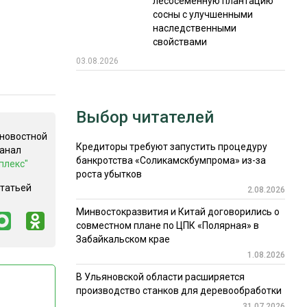
лесосеменную плантацию
сосны с улучшенными
наследственными
свойствами
03.08.2026
Выбор читателей
 новостной
Кредиторы требуют запустить процедуру
канал
банкротства «Соликамскбумпрома» из-за
плекс"
роста убытков
статьей
2.08.2026
Минвостокразвития и Китай договорились о
совместном плане по ЦПК «Полярная» в
Забайкальском крае
1.08.2026
В Ульяновской области расширяется
производство станков для деревообработки
31.07.2026