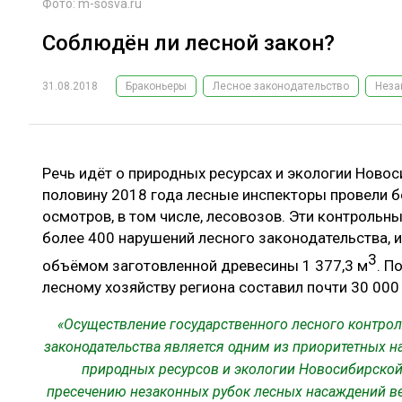
Фото: m-sosva.ru
Соблюдён ли лесной закон?
31.08.2018
Браконьеры
Лесное законодательство
Неза
Речь идёт о природных ресурсах и экологии Новос
половину 2018 года лесные инспекторы провели б
осмотров, в том числе, лесовозов. Эти контрольн
более 400 нарушений лесного законодательства, и
3
объёмом заготовленной древесины 1 377,3 м
. П
лесному хозяйству региона составил почти 30 000
«Осуществление государственного лесного контрол
законодательства является одним из приоритетных н
природных ресурсов и экологии Новосибирской
пресечению незаконных рубок лесных насаждений в