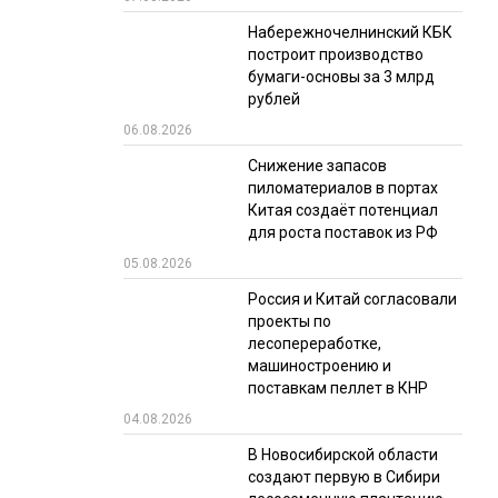
Набережночелнинский КБК
РЫНКИ СБЫТА
построит производство
В УСЛОВИЯХ САНКЦИЙ
бумаги-основы за 3 млрд
рублей
06.08.2026
Снижение запасов
пиломатериалов в портах
Китая создаёт потенциал
для роста поставок из РФ
05.08.2026
ИТОГИ МЕРОПРИЯТИЙ
Россия и Китай согласовали
проекты по
лесопереработке,
машиностроению и
поставкам пеллет в КНР
04.08.2026
В Новосибирской области
создают первую в Сибири