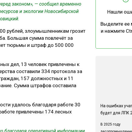
перед законом», — сообщил временно
есурсов и экологии Новосибирской
Нашли ош
бовицкий.
Выделите ее
000 рублей, злоумышленникам грозит
и нажмите Ctr
ба. Большая сумма повлечёт за
 лет тюрьмы и штраф до 500 000
ных дел, 13 человек привлечены к
ерства составили 334 протокола за
 граждан, 157 должностных и 11
зание. Сумма штрафов составила
ности удалось благодаря работе 30
На ошибках учат
работе привлечены 174 лесных
будет для ЛПК 
В 2025 году
о благодаря оперативной информации,
лесопромышленн