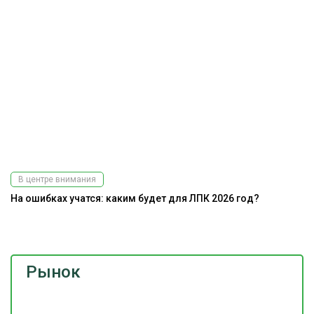
В центре внимания
На ошибках учатся: каким будет для ЛПК 2026 год?
Ра
э
Рынок