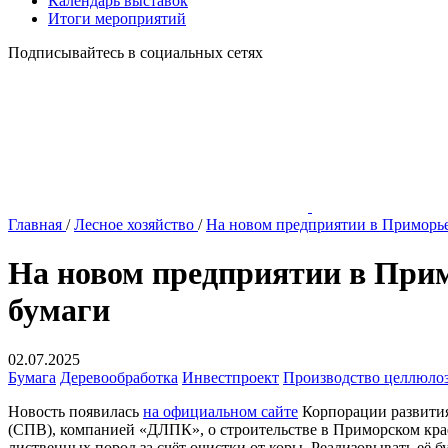
Календарь выставок
Итоги мероприятий
Подписывайтесь в социальных сетях
Главная
/
Лесное хозяйство
/
На новом предприятии в Приморье
На новом предприятии в Прим
бумаги
02.07.2025
Бумага
Деревообработка
Инвестпроект
Производство целлюло
Новость появилась
на официальном сайте
Корпорации развития
(СПВ), компанией «ДЛПК», о строительстве в Приморском крае
лиственных пород за счёт очистки от коры. Реализовывать её 