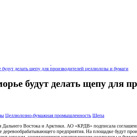
 будут делать щепу для производителей целлюлозы и бумаги
орье будут делать щепу для п
зы
Целлюлозно-бумажная промышленность
Щепа
 Дальнего Востока и Арктики. АО «КРДВ» подписала соглашени
 деревообрабатывающего предприятия. На площадке будут произ
будут заводам, занимающимся изготовлением целлюлозы и бумаги