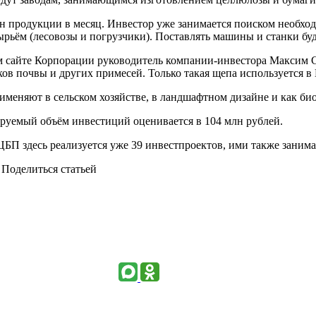
онн продукции в месяц. Инвестор уже занимается поиском необх
ырьём (лесовозы и погрузчики). Поставлять машины и станки бу
м сайте Корпорации руководитель компании-инвестора Максим С
ков почвы и других примесей. Только такая щепа используется в
рименяют в сельском хозяйстве, в ландшафтном дизайне и как би
ируемый объём инвестиций оценивается в 104 млн рублей.
ЦБП здесь реализуется уже 39 инвестпроектов, ими также заним
Поделиться статьей