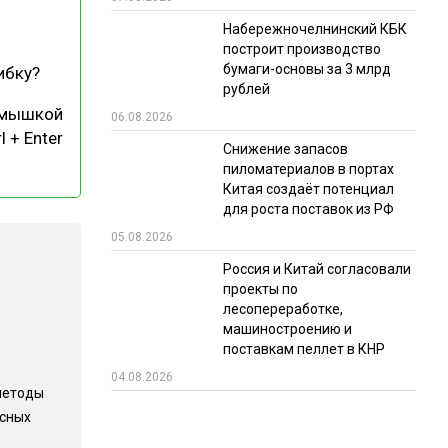
Набережночелнинский КБК
РЫНКИ СБЫТА
построит производство
В УСЛОВИЯХ САНКЦИЙ
бумаги-основы за 3 млрд
ибку?
рублей
 мышкой
06.08.2026
l + Enter
Снижение запасов
пиломатериалов в портах
Китая создаёт потенциал
для роста поставок из РФ
05.08.2026
ИТОГИ МЕРОПРИЯТИЙ
Россия и Китай согласовали
проекты по
лесопереработке,
машиностроению и
поставкам пеллет в КНР
04.08.2026
методы
есных