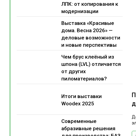
ЛПК: от копирования к
модернизации
Выставка «Красивые
дома. Весна 2026» —
деловые возможности
и новые перспективы
Чем брус клеёный из
шпона (LVL) отличается
от других
пиломатериалов?
П
Итоги выставки
д
Woodex 2025
Д
Современные
э
абразивные решения
для производства: БАЗ