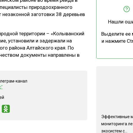
ьинском районе во время рейда в
ЕВЕСИНЫ
РЫНОК
специалисты природоохранного
 незаконной заготовки 38 деревьев
ПРОИЗВОДСТВО
ТЕХНОЛОГИИ
Нашли ош
ОТРАСЛЕВАЯ ДИСКУССИЯ
иродной территории – «Колыванский
Выделите ее
ие, установили и задержали на
и нажмите Ctr
ого района Алтайского края. По
ичеством документы направлены в
КАЛЕНДАРЬ ВЫСТАВОК
елеграм-канал
с"
ей
Эффективные 
мониторинга л
экосистем с...