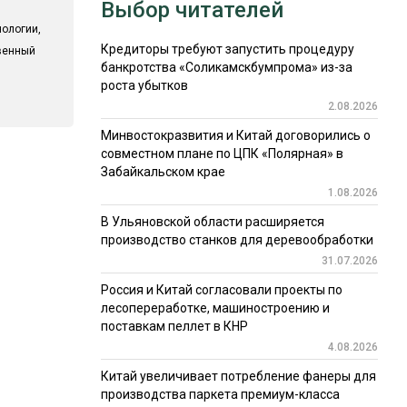
Выбор читателей
ологии,
Кредиторы требуют запустить процедуру
твенный
банкротства «Соликамскбумпрома» из-за
роста убытков
2.08.2026
Минвостокразвития и Китай договорились о
совместном плане по ЦПК «Полярная» в
Забайкальском крае
1.08.2026
В Ульяновской области расширяется
производство станков для деревообработки
31.07.2026
Россия и Китай согласовали проекты по
лесопереработке, машиностроению и
поставкам пеллет в КНР
4.08.2026
Китай увеличивает потребление фанеры для
производства паркета премиум-класса