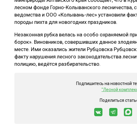
Минприроды Алтайского края сообщает, что в Кур
ЛЕСОВОССТАНОВЛЕНИЕ И ЗАЩИТА
СУШКА ДР
лесном фонде Горно-Колыванского лесничества, 
ведомства и ООО «Колывань-лес» установили факт
ЛОГИСТИКА
МЕБЕЛЬНОЕ 
породы пихта для новогодних праздников.
ПРОИЗВОДСТВО ДРЕВЕСНЫХ ПЛИТ
Незаконная рубка велась на особо охраняемой пр
ЦБП
борок». Виновников, совершивших данное злодеян
месте. Ими оказались жители Рубцовска Рубцовск
факту нарушения лесного законодательства лесн
ЭКСПЕРТНОЕ МНЕНИЕ
полицию, ведётся разбирательство.
Подпишитесь на новостной т
"Лесной комплек
Поделиться стать