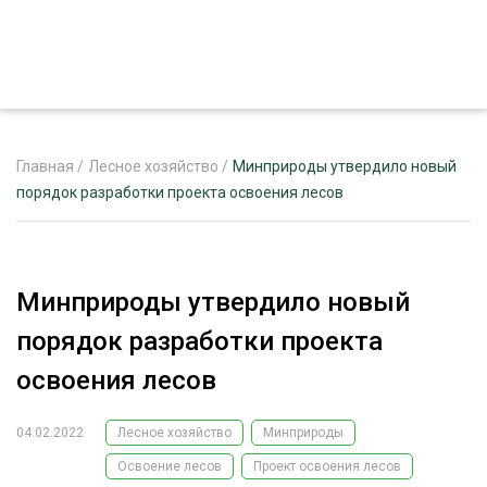
Главная
/
Лесное хозяйство
/
Минприроды утвердило новый
порядок разработки проекта освоения лесов
ЖУРНАЛ «ЛЕСНОЙ КОМПЛЕКС»
О ПРОЕКТЕ
Минприроды утвердило новый
РЕКЛАМОДАТЕЛЯМ
порядок разработки проекта
освоения лесов
04.02.2022
Лесное хозяйство
Минприроды
ЛЕСНОЕ ХОЗЯЙСТВО
ЭКСПЕРТНОЕ МНЕНИЕ
Освоение лесов
Проект освоения лесов
ЛЕСОЗАГОТОВКА