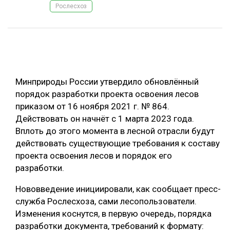
Рослесхоз
ОБРАБОТКА ДРЕВЕСИНЫ
ЦИФРОВАЯ СРЕДА
РУБРИКИ
БИОЭНЕРГЕТИКА
ТЕМАТИЧЕСКИЕ ПРОЕКТЫ
ЛЕСОВОССТАНОВЛЕНИЕ И ЗАЩИТА
Минприроды России утвердило обновлённый
ЛОГИСТИКА
порядок разработки проекта освоения лесов
ПОДБОРКИ СТАТЕЙ
приказом от 16 ноября 2021 г. № 864.
ПРОИЗВОДСТВО ДРЕВЕСНЫХ ПЛИТ
Действовать он начнёт с 1 марта 2023 года.
ЦБП
Вплоть до этого момента в лесной отрасли будут
действовать существующие требования к составу
КОМПЛЕКСНАЯ ПЕРЕРАБОТКА
проекта освоения лесов и порядок его
разработки.
ЛЕСОПИЛЕНИЕ
Нововведение инициировали, как сообщает пресс-
ДЕРЕВЯННОЕ ДОМОСТРОЕНИЕ
служба Рослесхоза, сами лесопользователи.
БЕЗОПАСНОЕ ПРОИЗВОДСТВО
Изменения коснутся, в первую очередь, порядка
разработки документа, требований к формату:
СОРТИРОВКА ДРЕВЕСИНЫ