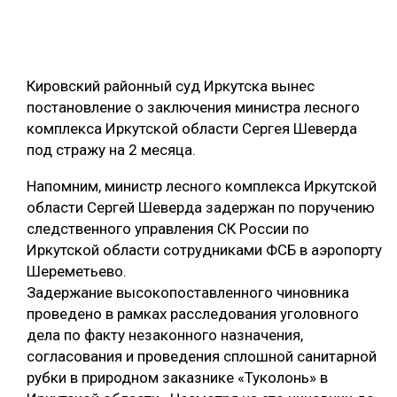
ОБРАБОТКА ДРЕВЕСИНЫ
ЦИФРОВАЯ СРЕДА
РУБРИКИ
Кировский районный суд Иркутска вынес
БИОЭНЕРГЕТИКА
постановление о заключения министра лесного
ТЕМАТИЧЕСКИЕ ПРОЕКТЫ
ЛЕСОВОССТАНОВЛЕНИЕ И ЗАЩИТА
комплекса Иркутской области Сергея Шеверда
под стражу на 2 месяца.
ЛОГИСТИКА
ПОДБОРКИ СТАТЕЙ
ПРОИЗВОДСТВО ДРЕВЕСНЫХ ПЛИТ
Напомним, министр лесного комплекса Иркутской
области Сергей Шеверда задержан по поручению
ЦБП
следственного управления СК России по
Иркутской области сотрудниками ФСБ в аэропорту
КОМПЛЕКСНАЯ ПЕРЕРАБОТКА
Шереметьево.
Задержание высокопоставленного чиновника
ЛЕСОПИЛЕНИЕ
проведено в рамках расследования уголовного
ДЕРЕВЯННОЕ ДОМОСТРОЕНИЕ
дела по факту незаконного назначения,
согласования и проведения сплошной санитарной
БЕЗОПАСНОЕ ПРОИЗВОДСТВО
рубки в природном заказнике «Туколонь» в
СОРТИРОВКА ДРЕВЕСИНЫ