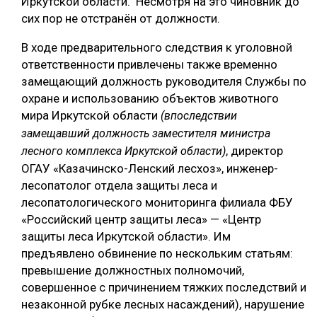
Иркутской области. Несмотря на это чиновник до
сих пор не отстранён от должности.
СУШКА ДРЕВЕСИНЫ
В ходе предварительного следствия к уголовной
МЕБЕЛЬНОЕ ПРОИЗВОДСТВО
ответственности привлечены также временно
замещающий должность руководителя Службы по
охране и использованию объектов животного
мира Иркутской области
(
впоследствии
замещавший должность заместителя министра
, директор
лесного комплекса Иркутской области)
ОГАУ «Казачинско-Ленский лесхоз», инженер-
лесопатолог отдела защиты леса и
лесопатологического мониторинга филиала ФБУ
«Российский центр защиты леса» — «Центр
защиты леса Иркутской области». Им
предъявлено обвинение по нескольким статьям:
превышение должностных полномочий,
совершенное с причинением тяжких последствий и
незаконной рубке лесных насаждений), нарушение