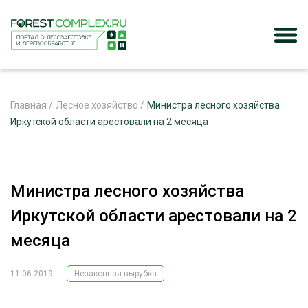
Главная
/
Лесное хозяйство
/
Министра лесного хозяйства
Иркутской области арестовали на 2 месяца
ЖУРНАЛ «ЛЕСНОЙ КОМПЛЕКС»
О ПРОЕКТЕ
Министра лесного хозяйства
РЕКЛАМОДАТЕЛЯМ
Иркутской области арестовали на 2
месяца
11.06.2019
Незаконная вырубка
ЛЕСНОЕ ХОЗЯЙСТВО
ЭКСПЕРТНОЕ МНЕНИЕ
ЛЕСОЗАГОТОВКА