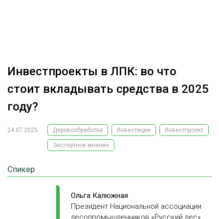
ОБРАБОТКА ДРЕВЕСИНЫ
ЦИФРОВАЯ СРЕДА
РУБРИКИ
БИОЭНЕРГЕТИКА
ТЕМАТИЧЕСКИЕ ПРОЕКТЫ
ЛЕСОВОССТАНОВЛЕНИЕ И ЗАЩИТА
Инвестпроекты в ЛПК: во что
ЛОГИСТИКА
стоит вкладывать средства в 2025
ПОДБОРКИ СТАТЕЙ
ПРОИЗВОДСТВО ДРЕВЕСНЫХ ПЛИТ
году?
ЦБП
24.07.2025
Деревообработка
Инвестиции
Инвестпроект
Экспертное мнение
КОМПЛЕКСНАЯ ПЕРЕРАБОТКА
ЛЕСОПИЛЕНИЕ
Спикер
ДЕРЕВЯННОЕ ДОМОСТРОЕНИЕ
Ольга Калюжная
БЕЗОПАСНОЕ ПРОИЗВОДСТВО
Президент Национальной ассоциации
СОРТИРОВКА ДРЕВЕСИНЫ
лесопромышленников «Русский лес»