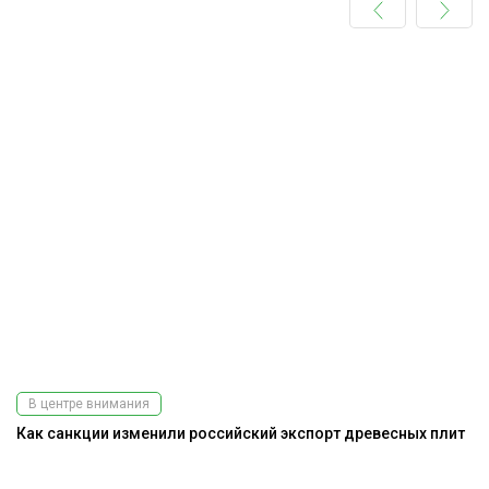
В центре внимания
Как санкции изменили российский экспорт древесных плит
Ра
э