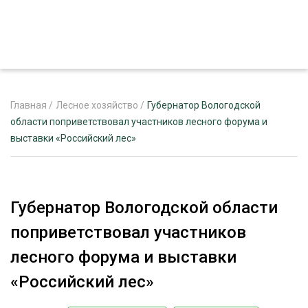
Главная
/
Лесное хозяйство
/
Губернатор Вологодской
области поприветствовал участников лесного форума и
выставки «Российский лес»
ЖУРНАЛ «ЛЕСНОЙ КОМПЛЕКС»
О ПРОЕКТЕ
РЕКЛАМОДАТЕЛЯМ
Губернатор Вологодской области
поприветствовал участников
лесного форума и выставки
ЛЕСНОЕ ХОЗЯЙСТВО
«Российский лес»
ЭКСПЕРТНОЕ МНЕНИЕ
ЛЕСОЗАГОТОВКА