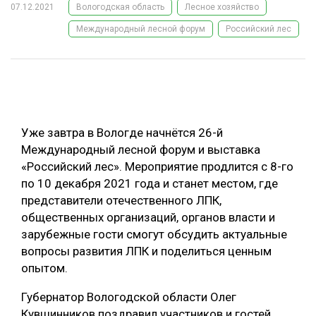
07.12.2021
Вологодская область
Лесное хозяйство
ОБРАБОТКА ДРЕВЕСИНЫ
Международный лесной форум
Российский лес
ЦИФРОВАЯ СРЕДА
РУБРИКИ
БИОЭНЕРГЕТИКА
ТЕМАТИЧЕСКИЕ ПРОЕКТЫ
ЛЕСОВОССТАНОВЛЕНИЕ И ЗАЩИТА
ЛОГИСТИКА
Уже завтра в Вологде начнётся 26-й
ПОДБОРКИ СТАТЕЙ
ПРОИЗВОДСТВО ДРЕВЕСНЫХ ПЛИТ
Международный лесной форум и выставка
«Российский лес». Мероприятие продлится с 8-го
ЦБП
по 10 декабря 2021 года и станет местом, где
представители отечественного ЛПК,
КОМПЛЕКСНАЯ ПЕРЕРАБОТКА
общественных организаций, органов власти и
зарубежные гости смогут обсудить актуальные
ЛЕСОПИЛЕНИЕ
вопросы развития ЛПК и поделиться ценным
ДЕРЕВЯННОЕ ДОМОСТРОЕНИЕ
опытом.
БЕЗОПАСНОЕ ПРОИЗВОДСТВО
Губернатор Вологодской области Олег
СОРТИРОВКА ДРЕВЕСИНЫ
Кувшинников поздравил участников и гостей