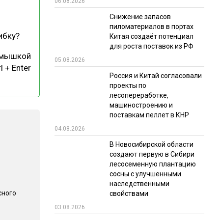
06.08.2026
РЫНКИ СБЫТА
Снижение запасов
пиломатериалов в портах
В УСЛОВИЯХ САНКЦИЙ
ибку?
Китая создаёт потенциал
для роста поставок из РФ
 мышкой
05.08.2026
l + Enter
Россия и Китай согласовали
проекты по
лесопереработке,
машиностроению и
поставкам пеллет в КНР
ИТОГИ МЕРОПРИЯТИЙ
04.08.2026
В Новосибирской области
создают первую в Сибири
лесосеменную плантацию
сосны с улучшенными
наследственными
сного
свойствами
03.08.2026