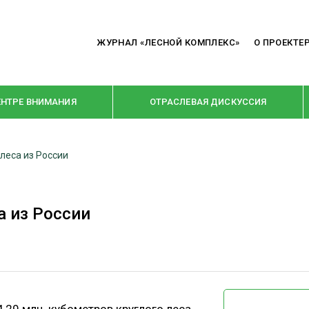
ЖУРНАЛ «ЛЕСНОЙ КОМПЛЕКС»
О ПРОЕКТЕ
ЕНТРЕ ВНИМАНИЯ
ОТРАСЛЕВАЯ ДИСКУССИЯ
леса из России
РУБРИКИ
Я ПЕРЕРАБОТКА
НОВОСТИ
а из России
Е
КРУПНЫМ ПЛАНОМ
ОЕ ДОМОСТРОЕНИЕ
ВЗГЛЯД ИЗНУТРИ
 ПРОИЗВОДСТВО
В ЦЕНТРЕ ВНИМАНИЯ
 ДРЕВЕСИНЫ
ПРЕДПРИЯТИЯ ЛПК