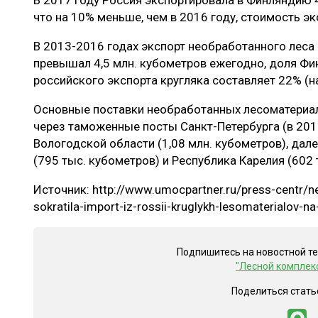
В 2017 году Россия экспортировала в Финляндию 4
ЛЕСОВОССТАНОВЛЕНИЕ И ЗАЩИТА
СУШКА ДР
что на 10% меньше, чем в 2016 году, стоимость эк
ЛОГИСТИКА
МЕБЕЛЬНОЕ 
В 2013-2016 годах экспорт необработанного леса 
ПРОИЗВОДСТВО ДРЕВЕСНЫХ ПЛИТ
превышал 4,5 млн. кубометров ежегодно, доля Ф
российского экспорта кругляка составляет 22% (н
ЦБП
Основные поставки необработанных лесоматериал
через таможенные посты Санкт-Петербурга (в 2017
ЭКСПЕРТНОЕ МНЕНИЕ
Вологодской области (1,08 млн. кубометров), дал
(795 тыс. кубометров) и Республика Карелия (602 
Источник: http://www.umocpartner.ru/press-centr/n
sokratila-import-iz-rossii-kruglykh-lesomaterialov-na
Подпишитесь на новостной т
"Лесной комплек
Поделиться стать