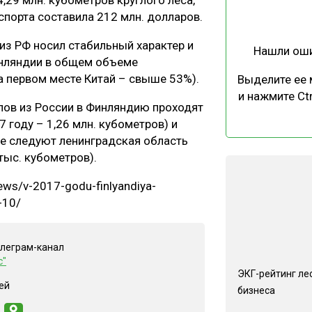
,29 млн. кубометров круглого леса,
ЕВЕСИНЫ
РЫНОК
спорта составила 212 млн. долларов.
ПРОИЗВОДСТВО
ТЕХНОЛОГИИ
из РФ носил стабильный характер и
Нашли ош
ОТРАСЛЕВАЯ ДИСКУССИЯ
инляндии в общем объеме
а первом месте Китай – свыше 53%).
Выделите ее
и нажмите Ctr
ов из России в Финляндию проходят
 году – 1,26 млн. кубометров) и
ее следуют ленинградская область
тыс. кубометров).
КАЛЕНДАРЬ ВЫСТАВОК
ews/v-2017-godu-finlyandiya-
-10/
елеграм-канал
с"
ЭКГ-рейтинг ле
ей
бизнеса