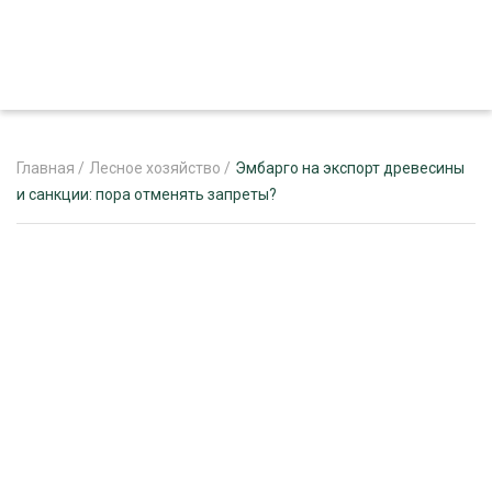
Главная
/
Лесное хозяйство
/
Эмбарго на экспорт древесины
и санкции: пора отменять запреты?
ЖУРНАЛ «ЛЕСНОЙ КОМПЛЕКС»
О ПРОЕКТЕ
РЕКЛАМОДАТЕЛЯМ
ЛЕСНОЕ ХОЗЯЙСТВО
ЭКСПЕРТНОЕ МНЕНИЕ
ЛЕСОЗАГОТОВКА