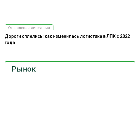
Отраслевая дискуссия
Дороги сплелись: как изменилась логистика в ЛПК с 2022
Э
года
ис
Рынок