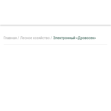
Главная
/
Лесное хозяйство
/
Электронный «Дровосек»
ЖУРНАЛ «ЛЕСНОЙ КОМПЛЕКС»
О ПРОЕКТЕ
РЕКЛАМОДАТЕЛЯМ
ЛЕСНОЕ ХОЗЯЙСТВО
ЭКСПЕРТНОЕ МНЕНИЕ
ЛЕСОЗАГОТОВКА