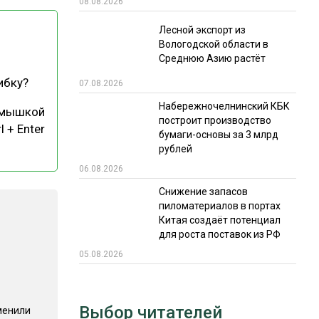
08.08.2026
РЫНКИ СБЫТА
Лесной экспорт из
Вологодской области в
В УСЛОВИЯХ САНКЦИЙ
Среднюю Азию растёт
ибку?
07.08.2026
Набережночелнинский КБК
 мышкой
построит производство
l + Enter
бумаги-основы за 3 млрд
рублей
06.08.2026
ИТОГИ МЕРОПРИЯТИЙ
Снижение запасов
пиломатериалов в портах
Китая создаёт потенциал
для роста поставок из РФ
05.08.2026
Выбор читателей
менили