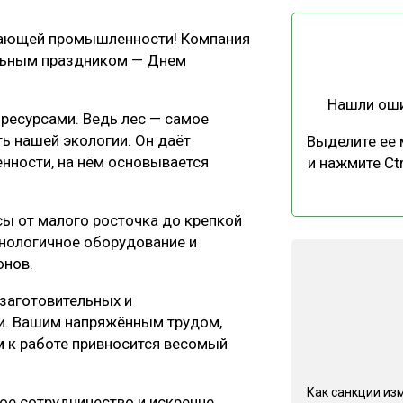
ЕВЕСИНЫ
РЫНОК
вающей промышленности! Компания
ПРОИЗВОДСТВО
ТЕХНОЛОГИИ
льным праздником — Днем
ОТРАСЛЕВАЯ ДИСКУССИЯ
Нашли ош
 ресурсами. Ведь лес — самое
ь нашей экологии. Он даёт
Выделите ее
нности, на нём основывается
и нажмите Ctr
КАЛЕНДАРЬ ВЫСТАВОК
сы от малого росточка до крепкой
хнологичное оборудование и
онов.
заготовительных и
и. Вашим напряжённым трудом,
 к работе привносится весомый
Как санкции из
ое сотрудничество и искренне