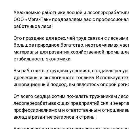
ЛЕСОВОССТАНОВЛЕНИЕ И ЗАЩИТА
СУШКА ДР
Уважаемые работники лесной и лесоперерабаты
ЛОГИСТИКА
МЕБЕЛЬНОЕ 
ООО «Мега-Пак» поздравляем вас с профессиона
ПРОИЗВОДСТВО ДРЕВЕСНЫХ ПЛИТ
работников леса!
ЦБП
Это праздник для всех, чей труд связан с лесными
большое природное богатство, неотъемлемая част
материалы для развития хозяйственной промышле
ЭКСПЕРТНОЕ МНЕНИЕ
стабильность экономики.
Вы работаете в трудных условиях, создавая ресур
древесины и экологичного топлива. Используя те
инновационный подход, вы являетесь опорой реги
От всего сердца хотим пожелать труженикам лесо
лесоперерабатывающих предприятий сил и энерги
профессионализмом и ответственным отношением
вклад в развитие регионов и страны.
Благодарим за надёжное партнёрство, долгосрочн