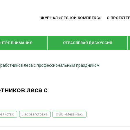
ЖУРНАЛ «ЛЕСНОЙ КОМПЛЕКС»
О ПРОЕКТЕ
ЕНТРЕ ВНИМАНИЯ
ОТРАСЛЕВАЯ ДИСКУССИЯ
 работников леса с профессиональным праздником
РУБРИКИ
Я ПЕРЕРАБОТКА
НОВОСТИ
тников леса с
Е
КРУПНЫМ ПЛАНОМ
ОЕ ДОМОСТРОЕНИЕ
ВЗГЛЯД ИЗНУТРИ
 ПРОИЗВОДСТВО
В ЦЕНТРЕ ВНИМАНИЯ
озяйство
Лесозаготовка
ООО «Мега-Пак»
 ДРЕВЕСИНЫ
ПРЕДПРИЯТИЯ ЛПК