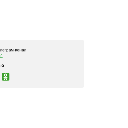
елеграм-канал
с"
ей