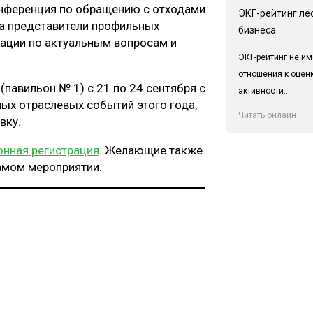
нференция по обращению с отходами
ЭКГ-рейтинг ле
ла представители профильных
бизнеса
тации по актуальным вопросам и
ЭКГ-рейтинг не им
отношения к оцен
павильон № 1) с 21 по 24 сентября с
активности...
ных отраслевых событий этого года,
Читать онлайн
вку.
онная регистрация
. Желающие также
амом мероприятии.