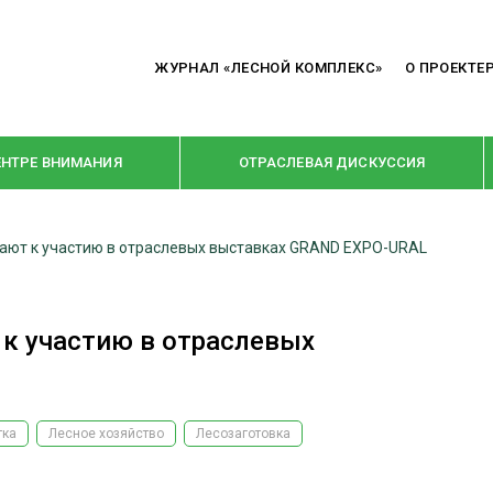
ЖУРНАЛ «ЛЕСНОЙ КОМПЛЕКС»
О ПРОЕКТЕ
ЕНТРЕ ВНИМАНИЯ
ОТРАСЛЕВАЯ ДИСКУССИЯ
ают к участию в отраслевых выставках GRAND EXPO-URAL
РУБРИКИ
Я ПЕРЕРАБОТКА
НОВОСТИ
к участию в отраслевых
Е
КРУПНЫМ ПЛАНОМ
ОЕ ДОМОСТРОЕНИЕ
ВЗГЛЯД ИЗНУТРИ
 ПРОИЗВОДСТВО
В ЦЕНТРЕ ВНИМАНИЯ
тка
Лесное хозяйство
Лесозаготовка
 ДРЕВЕСИНЫ
ПРЕДПРИЯТИЯ ЛПК