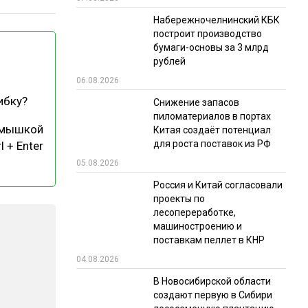
Набережночелнинский КБК
РЫНКИ СБЫТА
построит производство
В УСЛОВИЯХ САНКЦИЙ
бумаги-основы за 3 млрд
рублей
06.08.2026
ибку?
Снижение запасов
пиломатериалов в портах
 мышкой
Китая создаёт потенциал
для роста поставок из РФ
l + Enter
05.08.2026
ИТОГИ МЕРОПРИЯТИЙ
Россия и Китай согласовали
проекты по
лесопереработке,
машиностроению и
поставкам пеллет в КНР
04.08.2026
В Новосибирской области
создают первую в Сибири