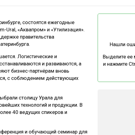
ЕВЕСИНЫ
РЫНОК
ПРОИЗВОДСТВО
ТЕХНОЛОГИИ
теринбурге, состоятся ежегодные
ОТРАСЛЕВАЯ ДИСКУССИЯ
-Ural, «Аквапром» и «Утилизация».
ддержке правительства
атеринбурга.
Нашли ош
шается. Логистические и
Выделите ее
сстанавливаются и развиваются, а
и нажмите Ctr
ляют бизнес-партнёрам вновь
КАЛЕНДАРЬ ВЫСТАВОК
тся, с соблюдением действующих
выбрали столицу Урала для
вейших технологий и продукции. В
олее 40 ведущих спикеров и
нференция и обучающий семинар для