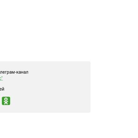
елеграм-канал
с"
ей