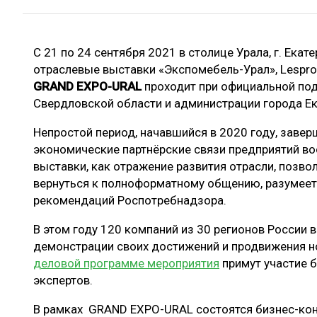
ЛЕСОВОССТАНОВЛЕНИЕ И ЗАЩИТА
СУШКА ДР
ЛОГИСТИКА
МЕБЕЛЬНОЕ 
С 21 по 24 сентября 2021 в столице Урала, г. Ека
ПРОИЗВОДСТВО ДРЕВЕСНЫХ ПЛИТ
отраслевые выставки «Экспомебель-Урал», Lesprom
ЦБП
GRAND EXPO-URAL
проходит при официальной по
Свердловской области и администрации города Ек
Непростой период, начавшийся в 2020 году, завер
ЭКСПЕРТНОЕ МНЕНИЕ
экономические партнёрские связи предприятий во
выставки, как отражение развития отрасли, позво
вернуться к полноформатному общению, разумее
рекомендаций Роспотребнадзора.
В этом году 120 компаний из 30 регионов России 
демонстрации своих достижений и продвижения но
деловой программе мероприятия
примут участие б
экспертов.
В рамках GRAND EXPO-URAL состоятся бизнес-ко