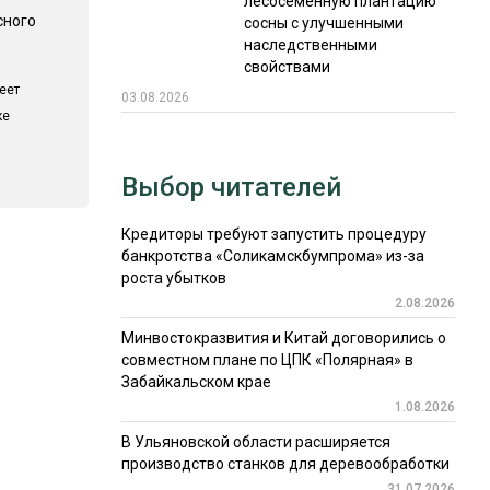
лесосеменную плантацию
сного
сосны с улучшенными
наследственными
свойствами
еет
03.08.2026
ке
Выбор читателей
Кредиторы требуют запустить процедуру
банкротства «Соликамскбумпрома» из-за
роста убытков
2.08.2026
Минвостокразвития и Китай договорились о
совместном плане по ЦПК «Полярная» в
Забайкальском крае
1.08.2026
В Ульяновской области расширяется
производство станков для деревообработки
31.07.2026