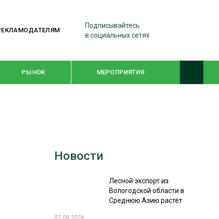
Подписывайтесь
РЕКЛАМОДАТЕЛЯМ
в социальных сетях
РЫНОК
МЕРОПРИЯТИЯ
ТЕМАТИЧЕСКИЕ ПРОЕКТЫ
ЛЕСДРЕВМАШ 2022
Новости
WOODEX-2021
Лесной экспорт из
ПОДБОРКИ СТАТЕЙ
Вологодской области в
Среднюю Азию растёт
СУШКА ДРЕВЕСИНЫ
07.08.2026