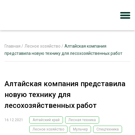
Главная
/
Лесное хозяйство
/
Алтайская компания
представила новую технику для лесохозяйственных работ
ЖУРНАЛ «ЛЕСНОЙ КОМПЛЕКС»
О ПРОЕКТЕ
Алтайская компания представила
РЕКЛАМОДАТЕЛЯМ
новую технику для
лесохозяйственных работ
16.12.2021
Алтайский край
Лесная техника
ЛЕСНОЕ ХОЗЯЙСТВО
ЭКСПЕРТНОЕ МНЕНИЕ
Лесное хозяйство
Мульчер
Спецтехника
ЛЕСОЗАГОТОВКА