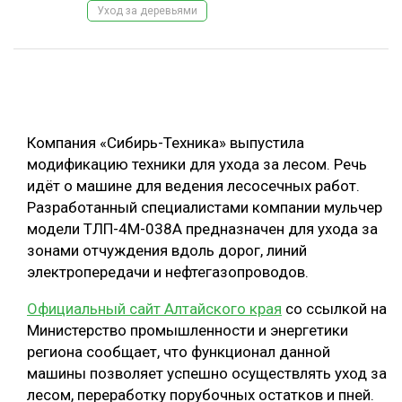
Уход за деревьями
ОБРАБОТКА ДРЕВЕСИНЫ
ЦИФРОВАЯ СРЕДА
РУБРИКИ
БИОЭНЕРГЕТИКА
ТЕМАТИЧЕСКИЕ ПРОЕКТЫ
ЛЕСОВОССТАНОВЛЕНИЕ И ЗАЩИТА
Компания «Сибирь-Техника» выпустила
ЛОГИСТИКА
модификацию техники для ухода за лесом. Речь
ПОДБОРКИ СТАТЕЙ
идёт о машине для ведения лесосечных работ.
ПРОИЗВОДСТВО ДРЕВЕСНЫХ ПЛИТ
Разработанный специалистами компании мульчер
ЦБП
модели ТЛП-4М-038А предназначен для ухода за
зонами отчуждения вдоль дорог, линий
КОМПЛЕКСНАЯ ПЕРЕРАБОТКА
электропередачи и нефтегазопроводов.
ЛЕСОПИЛЕНИЕ
Официальный сайт Алтайского края
со ссылкой на
Министерство промышленности и энергетики
ДЕРЕВЯННОЕ ДОМОСТРОЕНИЕ
региона сообщает, что функционал данной
БЕЗОПАСНОЕ ПРОИЗВОДСТВО
машины позволяет успешно осуществлять уход за
лесом, переработку порубочных остатков и пней.
СОРТИРОВКА ДРЕВЕСИНЫ