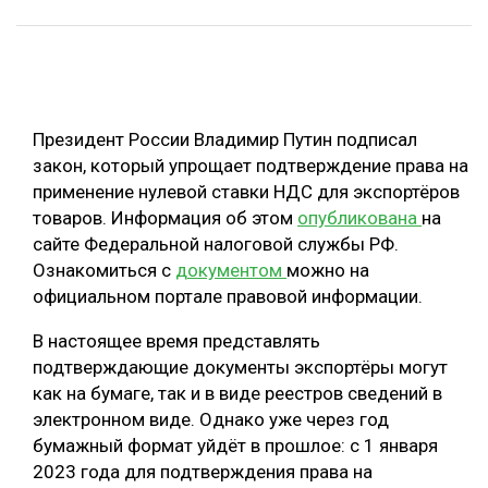
ОБРАБОТКА ДРЕВЕСИНЫ
ЦИФРОВАЯ СРЕДА
РУБРИКИ
БИОЭНЕРГЕТИКА
Президент России Владимир Путин подписал
ТЕМАТИЧЕСКИЕ ПРОЕКТЫ
ЛЕСОВОССТАНОВЛЕНИЕ И ЗАЩИТА
закон, который упрощает подтверждение права на
ЛОГИСТИКА
применение нулевой ставки НДС для экспортёров
ПОДБОРКИ СТАТЕЙ
товаров. Информация об этом
опубликована
на
ПРОИЗВОДСТВО ДРЕВЕСНЫХ ПЛИТ
сайте Федеральной налоговой службы РФ.
ЦБП
Ознакомиться с
документом
можно на
официальном портале правовой информации.
КОМПЛЕКСНАЯ ПЕРЕРАБОТКА
В настоящее время представлять
ЛЕСОПИЛЕНИЕ
подтверждающие документы экспортёры могут
как на бумаге, так и в виде реестров сведений в
ДЕРЕВЯННОЕ ДОМОСТРОЕНИЕ
электронном виде. Однако уже через год
БЕЗОПАСНОЕ ПРОИЗВОДСТВО
бумажный формат уйдёт в прошлое: с 1 января
2023 года для подтверждения права на
СОРТИРОВКА ДРЕВЕСИНЫ