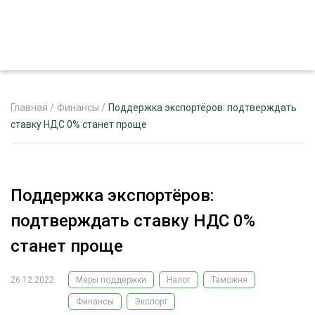
Главная
/
Финансы
/
Поддержка экспортёров: подтверждать
ставку НДС 0% станет проще
ЖУРНАЛ «ЛЕСНОЙ КОМПЛЕКС»
О ПРОЕКТЕ
Поддержка экспортёров:
РЕКЛАМОДАТЕЛЯМ
подтверждать ставку НДС 0%
станет проще
26.12.2022
Меры поддержки
Налог
Таможня
ЛЕСНОЕ ХОЗЯЙСТВО
ЭКСПЕРТНОЕ МНЕНИЕ
Финансы
Экспорт
ЛЕСОЗАГОТОВКА