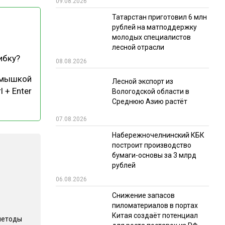
09.08.2026
РЫНКИ СБЫТА
Татарстан приготовил 6 млн
рублей на матподдержку
В УСЛОВИЯХ САНКЦИЙ
молодых специалистов
лесной отрасли
ибку?
08.08.2026
 мышкой
Лесной экспорт из
l + Enter
Вологодской области в
Среднюю Азию растёт
07.08.2026
ИТОГИ МЕРОПРИЯТИЙ
Набережночелнинский КБК
построит производство
бумаги-основы за 3 млрд
рублей
06.08.2026
Снижение запасов
пиломатериалов в портах
Китая создаёт потенциал
методы