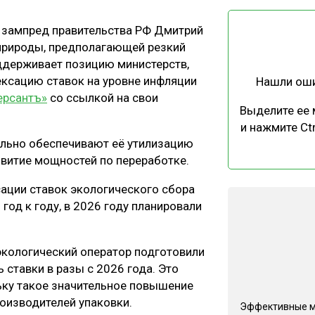
ЕВЕСИНЫ
РЫНОК
й зампред правительства РФ Дмитрий
ПРОИЗВОДСТВО
ТЕХНОЛОГИИ
природы, предполагающей резкий
ОТРАСЛЕВАЯ ДИСКУССИЯ
оддерживает позицию министерств,
ексацию ставок на уровне инфляции
Нашли ош
ерсантъ»
со ссылкой на свои
Выделите ее
и нажмите Ctr
ельно обеспечивают её утилизацию
звитие мощностей по переработке.
КАЛЕНДАРЬ ВЫСТАВОК
сации ставок экологического сбора
 год к году, в 2026 году планировали
экологический оператор подготовили
 ставки в разы с 2026 года. Это
льку такое значительное повышение
оизводителей упаковки.
Эффективные 