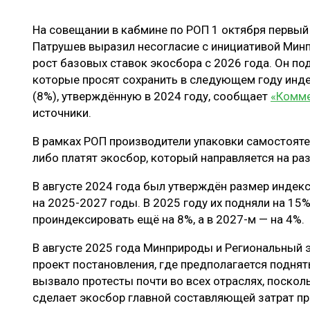
ЛЕСОВОССТАНОВЛЕНИЕ И ЗАЩИТА
СУШКА ДР
На совещании в кабмине по РОП 1 октября первы
ЛОГИСТИКА
МЕБЕЛЬНОЕ 
Патрушев выразил несогласие с инициативой Мин
ПРОИЗВОДСТВО ДРЕВЕСНЫХ ПЛИТ
рост базовых ставок экосбора с 2026 года. Он п
которые просят сохранить в следующем году инд
ЦБП
(8%), утверждённую в 2024 году, сообщает
«Комм
источники.
ЭКСПЕРТНОЕ МНЕНИЕ
В рамках РОП производители упаковки самостоят
либо платят экосбор, который направляется на ра
В августе 2024 года был утверждён размер индек
на 2025-2027 годы. В 2025 году их подняли на 15%
проиндексировать ещё на 8%, а в 2027-м — на 4%.
В августе 2025 года Минприроды и Региональный 
проект постановления, где предполагается поднять
вызвало протесты почти во всех отраслях, поско
сделает экосбор главной составляющей затрат пр