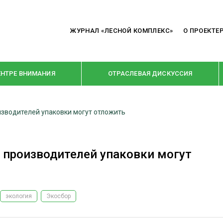
ЖУРНАЛ «ЛЕСНОЙ КОМПЛЕКС»
О ПРОЕКТЕ
ЕНТРЕ ВНИМАНИЯ
ОТРАСЛЕВАЯ ДИСКУССИЯ
зводителей упаковки могут отложить
РУБРИКИ
Я ПЕРЕРАБОТКА
НОВОСТИ
 производителей упаковки могут
Е
КРУПНЫМ ПЛАНОМ
ОЕ ДОМОСТРОЕНИЕ
ВЗГЛЯД ИЗНУТРИ
 ПРОИЗВОДСТВО
В ЦЕНТРЕ ВНИМАНИЯ
экология
Экосбор
 ДРЕВЕСИНЫ
ПРЕДПРИЯТИЯ ЛПК