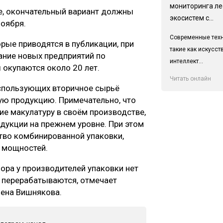
мониторинга л
е, окончательный вариант должны
экосистем с...
ноября.
Современные техн
рые приводятся в публикации, при
такие как искусс
ание новых предприятий по
интеллект...
 окупаются около 20 лет.
Читать онлайн
использующих вторичное сырьё
ую продукцию. Примечательно, что
е макулатуру в своём производстве,
дукции на прежнем уровне. При этом
тво комбинированной упаковки,
 мощностей.
ора у производителей упаковки нет
 перерабатываются, отмечает
лена Вишнякова.