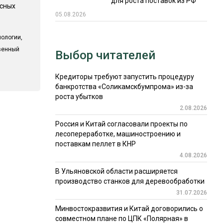
для роста поставок из РФ
есных
05.08.2026
ологии,
твенный
Выбор читателей
Кредиторы требуют запустить процедуру
банкротства «Соликамскбумпрома» из-за
роста убытков
2.08.2026
Россия и Китай согласовали проекты по
лесопереработке, машиностроению и
поставкам пеллет в КНР
4.08.2026
В Ульяновской области расширяется
производство станков для деревообработки
31.07.2026
Минвостокразвития и Китай договорились о
совместном плане по ЦПК «Полярная» в