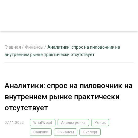
Главная
/
Финансы
/
Аналитики: спрос на пиловочник на
внутреннем рынке практически отсутствует
ЖУРНАЛ «ЛЕСНОЙ КОМПЛЕКС»
О ПРОЕКТЕ
Аналитики: спрос на пиловочник на
РЕКЛАМОДАТЕЛЯМ
внутреннем рынке практически
отсутствует
07.11.2022
WhatWood
Анализ рынка
Рынок
ЛЕСНОЕ ХОЗЯЙСТВО
ЭКСПЕРТНОЕ МНЕНИЕ
Санкции
Финансы
Экспорт
ЛЕСОЗАГОТОВКА