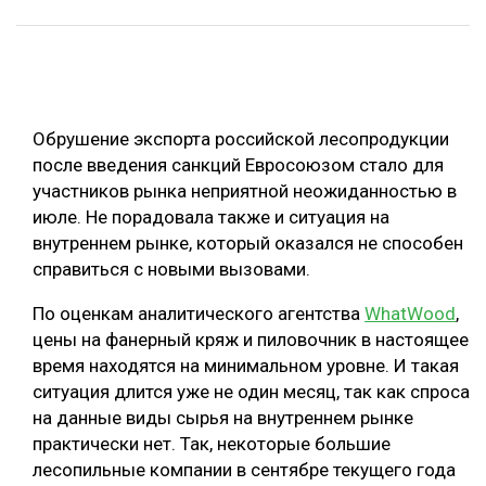
ОБРАБОТКА ДРЕВЕСИНЫ
ЦИФРОВАЯ СРЕДА
РУБРИКИ
БИОЭНЕРГЕТИКА
Обрушение экспорта российской лесопродукции
ТЕМАТИЧЕСКИЕ ПРОЕКТЫ
ЛЕСОВОССТАНОВЛЕНИЕ И ЗАЩИТА
после введения санкций Евросоюзом стало для
ЛОГИСТИКА
участников рынка неприятной неожиданностью в
ПОДБОРКИ СТАТЕЙ
июле. Не порадовала также и ситуация на
ПРОИЗВОДСТВО ДРЕВЕСНЫХ ПЛИТ
внутреннем рынке, который оказался не способен
ЦБП
справиться с новыми вызовами.
По оценкам аналитического агентства
WhatWood
,
КОМПЛЕКСНАЯ ПЕРЕРАБОТКА
цены на фанерный кряж и пиловочник в настоящее
ЛЕСОПИЛЕНИЕ
время находятся на минимальном уровне. И такая
ситуация длится уже не один месяц, так как спроса
ДЕРЕВЯННОЕ ДОМОСТРОЕНИЕ
на данные виды сырья на внутреннем рынке
БЕЗОПАСНОЕ ПРОИЗВОДСТВО
практически нет. Так, некоторые большие
лесопильные компании в сентябре текущего года
СОРТИРОВКА ДРЕВЕСИНЫ