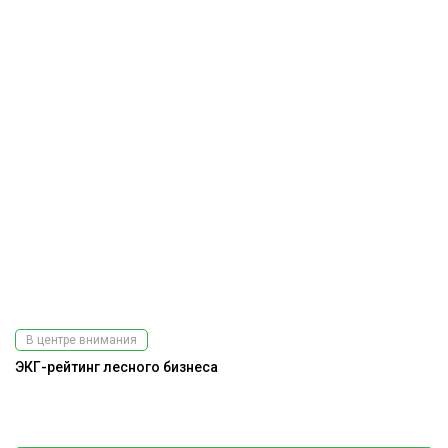
В центре внимания
ЭКГ-рейтинг лесного бизнеса
А