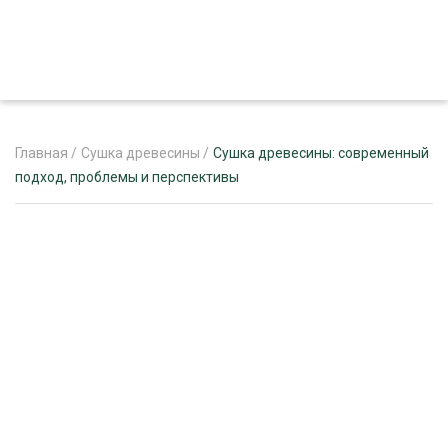
Главная
/
Сушка древесины
/
Сушка древесины: современный
подход, проблемы и перспективы
ЖУРНАЛ «ЛЕСНОЙ КОМПЛЕКС»
О ПРОЕКТЕ
РЕКЛАМОДАТЕЛЯМ
ЛЕСНОЕ ХОЗЯЙСТВО
ЭКСПЕРТНОЕ МНЕНИЕ
ЛЕСОЗАГОТОВКА