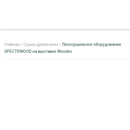
Главная
/
Сушка древесины
/
Лесосушильное оборудование
SPECTRWOOD на выставке Woodex
ЖУРНАЛ «ЛЕСНОЙ КОМПЛЕКС»
О ПРОЕКТЕ
РЕКЛАМОДАТЕЛЯМ
ЛЕСНОЕ ХОЗЯЙСТВО
ЭКСПЕРТНОЕ МНЕНИЕ
ЛЕСОЗАГОТОВКА