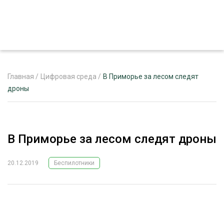
Главная
/
Цифровая среда
/
В Приморье за лесом следят
дроны
ЖУРНАЛ «ЛЕСНОЙ КОМПЛЕКС»
О ПРОЕКТЕ
В Приморье за лесом следят дроны
РЕКЛАМОДАТЕЛЯМ
20.12.2019
Беспилотники
ЛЕСНОЕ ХОЗЯЙСТВО
ЭКСПЕРТНОЕ МНЕНИЕ
ЛЕСОЗАГОТОВКА