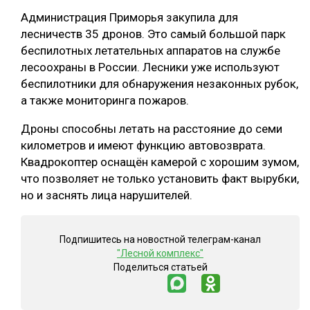
Администрация Приморья закупила для
ОБРАБОТКА ДРЕВЕСИНЫ
лесничеств 35 дронов. Это самый большой парк
ЦИФРОВАЯ СРЕДА
РУБРИКИ
беспилотных летательных аппаратов на службе
лесоохраны в России. Лесники уже используют
БИОЭНЕРГЕТИКА
беспилотники для обнаружения незаконных рубок,
ТЕМАТИЧЕСКИЕ ПРОЕКТЫ
ЛЕСОВОССТАНОВЛЕНИЕ И ЗАЩИТА
а также мониторинга пожаров.
ЛОГИСТИКА
Дроны способны летать на расстояние до семи
ПОДБОРКИ СТАТЕЙ
ПРОИЗВОДСТВО ДРЕВЕСНЫХ ПЛИТ
километров и имеют функцию автовозврата.
Квадрокоптер оснащён камерой с хорошим зумом,
ЦБП
что позволяет не только установить факт вырубки,
но и заснять лица нарушителей.
КОМПЛЕКСНАЯ ПЕРЕРАБОТКА
ЛЕСОПИЛЕНИЕ
Подпишитесь на новостной телеграм-канал
"Лесной комплекс"
ДЕРЕВЯННОЕ ДОМОСТРОЕНИЕ
Поделиться статьей
БЕЗОПАСНОЕ ПРОИЗВОДСТВО
СОРТИРОВКА ДРЕВЕСИНЫ