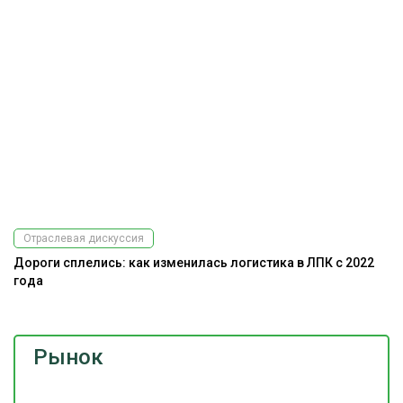
Отраслевая дискуссия
Дороги сплелись: как изменилась логистика в ЛПК с 2022
К
года
Рынок