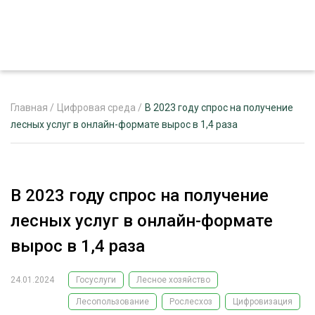
Главная
/
Цифровая среда
/
В 2023 году спрос на получение
лесных услуг в онлайн-формате вырос в 1,4 раза
ЖУРНАЛ «ЛЕСНОЙ КОМПЛЕКС»
О ПРОЕКТЕ
В 2023 году спрос на получение
РЕКЛАМОДАТЕЛЯМ
лесных услуг в онлайн-формате
вырос в 1,4 раза
24.01.2024
Госуслуги
Лесное хозяйство
ЛЕСНОЕ ХОЗЯЙСТВО
ЭКСПЕРТНОЕ МНЕНИЕ
Лесопользование
Рослесхоз
Цифровизация
ЛЕСОЗАГОТОВКА