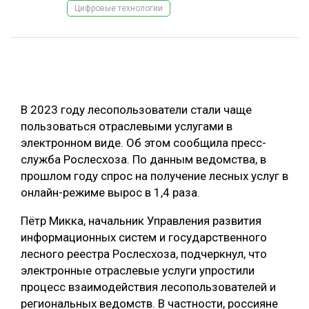
Цифровые технологии
ОБРАБОТКА ДРЕВЕСИНЫ
ЦИФРОВАЯ СРЕДА
РУБРИКИ
БИОЭНЕРГЕТИКА
ТЕМАТИЧЕСКИЕ ПРОЕКТЫ
ЛЕСОВОССТАНОВЛЕНИЕ И ЗАЩИТА
В 2023 году лесопользователи стали чаще
ЛОГИСТИКА
пользоваться отраслевыми услугами в
ПОДБОРКИ СТАТЕЙ
электронном виде. Об этом сообщила пресс-
ПРОИЗВОДСТВО ДРЕВЕСНЫХ ПЛИТ
служба Рослесхоза. По данным ведомства, в
ЦБП
прошлом году спрос на получение лесных услуг в
онлайн-режиме вырос в 1,4 раза.
КОМПЛЕКСНАЯ ПЕРЕРАБОТКА
Пётр Микка, начальник Управления развития
ЛЕСОПИЛЕНИЕ
информационных систем и государственного
лесного реестра Рослесхоза, подчеркнул, что
ДЕРЕВЯННОЕ ДОМОСТРОЕНИЕ
электронные отраслевые услуги упростили
БЕЗОПАСНОЕ ПРОИЗВОДСТВО
процесс взаимодействия лесопользователей и
региональных ведомств. В частности, россияне
СОРТИРОВКА ДРЕВЕСИНЫ