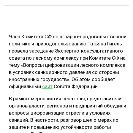
ОБРАБОТКА ДРЕВЕСИНЫ
ЦИФРОВАЯ СРЕДА
РУБРИКИ
БИОЭНЕРГЕТИКА
Член Комитета СФ по аграрно-продовольственной
ТЕМАТИЧЕСКИЕ ПРОЕКТЫ
ЛЕСОВОССТАНОВЛЕНИЕ И ЗАЩИТА
политике и природопользованию Татьяна Гигель
провела заседание Экспертно-консультативного
ЛОГИСТИКА
ПОДБОРКИ СТАТЕЙ
совета по лесному комплексу при Комитете СФ на
ПРОИЗВОДСТВО ДРЕВЕСНЫХ ПЛИТ
тему «Вопросы цифровизации лесного комплекса
в условиях санкционного давления со стороны
ЦБП
иностранных государств». Об этом сообщает
официальный
сайт
Совета Федерации.
КОМПЛЕКСНАЯ ПЕРЕРАБОТКА
В рамках мероприятия сенаторы, представители
ЛЕСОПИЛЕНИЕ
органов власти, регионов и предприятий обсудили
ДЕРЕВЯННОЕ ДОМОСТРОЕНИЕ
вопросы цифровизации отрасли в условиях
санкций. В частности, разговор шёл о мерах по
БЕЗОПАСНОЕ ПРОИЗВОДСТВО
защите и повышению устойчивости работы
СОРТИРОВКА ДРЕВЕСИНЫ