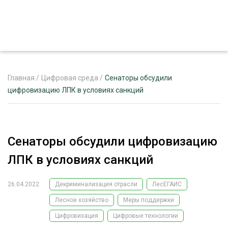
Главная
/
Цифровая среда
/
Сенаторы обсудили
цифровизацию ЛПК в условиях санкций
ЖУРНАЛ «ЛЕСНОЙ КОМПЛЕКС»
О ПРОЕКТЕ
Сенаторы обсудили цифровизацию
РЕКЛАМОДАТЕЛЯМ
ЛПК в условиях санкций
26.04.2022
Декриминализация отрасли
ЛесЕГАИС
Лесное хозяйство
Меры поддержки
ЛЕСНОЕ ХОЗЯЙСТВО
ЭКСПЕРТНОЕ МНЕНИЕ
Цифровизация
Цифровые технологии
ЛЕСОЗАГОТОВКА