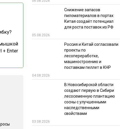
06.08.2026
РЫНКИ СБЫТА
Снижение запасов
пиломатериалов в портах
В УСЛОВИЯХ САНКЦИЙ
Китая создаёт потенциал
для роста поставок из РФ
ибку?
05.08.2026
 мышкой
Россия и Китай согласовали
проекты по
l + Enter
лесопереработке,
машиностроению и
поставкам пеллет в КНР
ИТОГИ МЕРОПРИЯТИЙ
04.08.2026
В Новосибирской области
создают первую в Сибири
лесосеменную плантацию
сосны с улучшенными
наследственными
свойствами
03.08.2026
просы