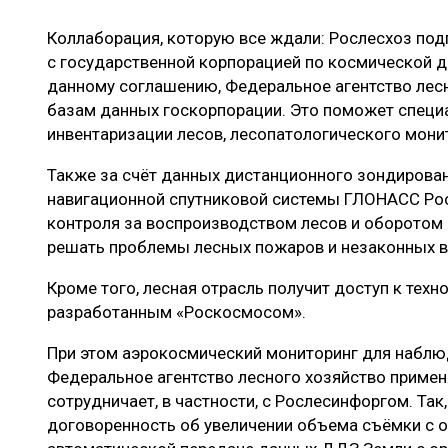
ЛЕСОВОССТАНОВЛЕНИЕ И ЗАЩИТА
СУШКА ДР
Коллаборация, которую все ждали: Рослесхоз под
ЛОГИСТИКА
МЕБЕЛЬНОЕ 
с государственной корпорацией по космической д
ПРОИЗВОДСТВО ДРЕВЕСНЫХ ПЛИТ
данному соглашению, Федеральное агентство лесн
базам данных госкорпорации. Это поможет специ
ЦБП
инвентаризации лесов, лесопатологического мони
Также за счёт данных дистанционного зондирован
навигационной спутниковой системы ГЛОНАСС Ро
ЭКСПЕРТНОЕ МНЕНИЕ
контроля за воспроизводством лесов и оборотом 
решать проблемы лесных пожаров и незаконных 
Кроме того, лесная отрасль получит доступ к тех
разработанным «Роскосмосом».
При этом аэрокосмический мониторинг для наблю
Федеральное агентство лесного хозяйство примен
сотрудничает, в частности, с Рослесинфоргом. Так
договоренность об увеличении объема съёмки с о