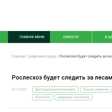
ГЛАВНОЕ МЕНЮ
НОВОСТИ
В Ц
Главная
/
Цифровая среда
/
Рослесхоз будет следить за ле
ЛЕСНОЕ ХОЗЯЙСТВО
КОМПЛЕКСНА
Рослесхоз будет следить за леса
ЛЕСОЗАГОТОВКА
ЛЕСОПИЛЕНИ
ОБРАБОТКА ДРЕВЕСИНЫ
ДЕРЕВЯНН
20.12.2021
Дистанционный мониторинг
Лесное хозяйство
ЦИФРОВАЯ СРЕДА
БЕЗОПАСНОЕ
Рослесхоз
Цифровые технологии
БИОЭНЕРГЕТИКА
СОРТИРОВКА