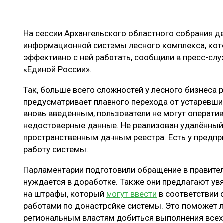
ЛЕСОВОССТАНОВЛЕНИЕ И ЗАЩИТА
СУШКА ДР
ЛОГИСТИКА
МЕБЕЛЬНОЕ 
На сессии Архангельского областного собрания д
ПРОИЗВОДСТВО ДРЕВЕСНЫХ ПЛИТ
информационной системы лесного комплекса, ко
эффективно с ней работать, сообщили в пресс-сл
ЦБП
«Единой России».
Так, больше всего сложностей у лесного бизнеса 
ЭКСПЕРТНОЕ МНЕНИЕ
предусматривает плавного перехода от устаревши
вновь введённым, пользователи не могут оператив
недостоверные данные. Не реализован удалённый
пространственным данным реестра. Есть у предпр
работу системы.
Парламентарии подготовили обращение в правител
нуждается в доработке. Также они предлагают ув
на штрафы, который
могут ввести
в соответствии 
работами по донастройке системы. Это поможет
региональным властям добиться выполнения всех 