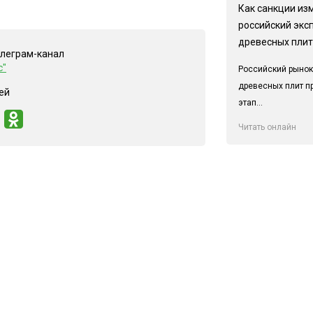
Как санкции из
российский экс
древесных плит
елеграм-канал
с"
Российский рынок
древесных плит п
ей
этап...
Читать онлайн