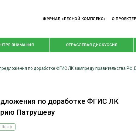
ЖУРНАЛ «ЛЕСНОЙ КОМПЛЕКС»
О ПРОЕКТЕ
ЕНТРЕ ВНИМАНИЯ
ОТРАСЛЕВАЯ ДИСКУССИЯ
предложения по доработке ФГИС ЛК зампреду правительства РФ
РУБРИКИ
Я ПЕРЕРАБОТКА
НОВОСТИ
Е
КРУПНЫМ ПЛАНОМ
едложения по доработке ФГИС ЛК
ОЕ ДОМОСТРОЕНИЕ
ВЗГЛЯД ИЗНУТРИ
трию Патрушеву
 ПРОИЗВОДСТВО
В ЦЕНТРЕ ВНИМАНИЯ
Штраф
 ДРЕВЕСИНЫ
ПРЕДПРИЯТИЯ ЛПК