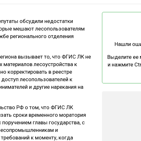
ЕВЕСИНЫ
РЫНОК
ПРОИЗВОДСТВО
ТЕХНОЛОГИИ
епутаты обсудили недостатки
ОТРАСЛЕВАЯ ДИСКУССИЯ
торые мешают лесопользователям
ужбе регионального отделения
Нашли ош
региона вызывает то, что ФГИС ЛК не
Выделите ее
х материалов лесоустройства к
и нажмите Ctr
но корректировать в реестре
КАЛЕНДАРЬ ВЫСТАВОК
 доступ лесопользователей к
инимателей и другие нарекания на
ьство РФ о том, что ФГИС ЛК
язать сроки временного моратория
с поручением главы государства, с
 лесопромышленникам и
требований к моменту, когда