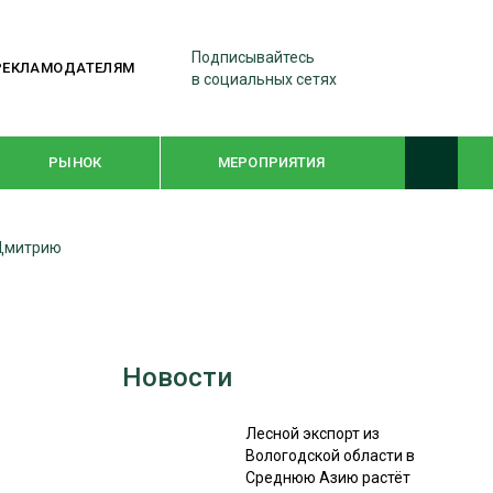
Подписывайтесь
РЕКЛАМОДАТЕЛЯМ
в социальных сетях
РЫНОК
МЕРОПРИЯТИЯ
 Дмитрию
ТЕМАТИЧЕСКИЕ ПРОЕКТЫ
ЛЕСДРЕВМАШ 2022
WOODEX-2021
Новости
ПОДБОРКИ СТАТЕЙ
Лесной экспорт из
Вологодской области в
Среднюю Азию растёт
СУШКА ДРЕВЕСИНЫ