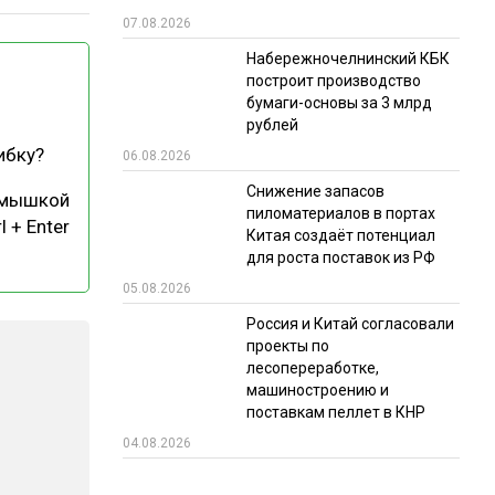
07.08.2026
РЫНКИ СБЫТА
Набережночелнинский КБК
В УСЛОВИЯХ САНКЦИЙ
построит производство
бумаги-основы за 3 млрд
рублей
ибку?
06.08.2026
Снижение запасов
 мышкой
пиломатериалов в портах
l + Enter
Китая создаёт потенциал
для роста поставок из РФ
ИТОГИ МЕРОПРИЯТИЙ
05.08.2026
Россия и Китай согласовали
проекты по
лесопереработке,
машиностроению и
поставкам пеллет в КНР
04.08.2026