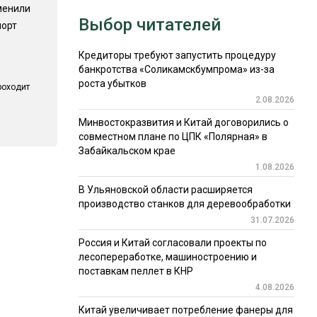
менили
Выбор читателей
порт
Кредиторы требуют запустить процедуру
банкротства «Соликамскбумпрома» из-за
роста убытков
роходит
2.08.2026
Минвостокразвития и Китай договорились о
совместном плане по ЦПК «Полярная» в
Забайкальском крае
1.08.2026
В Ульяновской области расширяется
производство станков для деревообработки
31.07.2026
Россия и Китай согласовали проекты по
лесопереработке, машиностроению и
поставкам пеллет в КНР
4.08.2026
Китай увеличивает потребление фанеры для