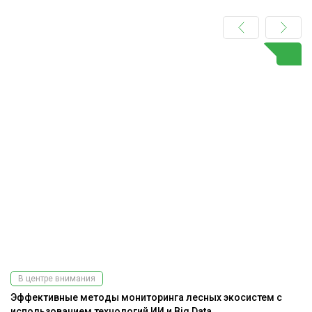
В центре внимания
Эффективные методы мониторинга лесных экосистем с
А
использованием технологий ИИ и Big Data