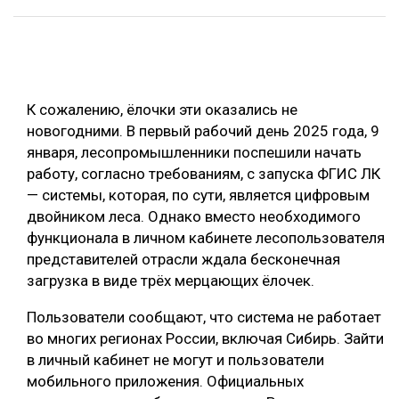
ОБРАБОТКА ДРЕВЕСИНЫ
ЦИФРОВАЯ СРЕДА
РУБРИКИ
БИОЭНЕРГЕТИКА
К сожалению, ёлочки эти оказались не
ТЕМАТИЧЕСКИЕ ПРОЕКТЫ
ЛЕСОВОССТАНОВЛЕНИЕ И ЗАЩИТА
новогодними. В первый рабочий день 2025 года, 9
января, лесопромышленники поспешили начать
ЛОГИСТИКА
ПОДБОРКИ СТАТЕЙ
работу, согласно требованиям, с запуска ФГИС ЛК
ПРОИЗВОДСТВО ДРЕВЕСНЫХ ПЛИТ
— системы, которая, по сути, является цифровым
двойником леса. Однако вместо необходимого
ЦБП
функционала в личном кабинете лесопользователя
представителей отрасли ждала бесконечная
КОМПЛЕКСНАЯ ПЕРЕРАБОТКА
загрузка в виде трёх мерцающих ёлочек.
ЛЕСОПИЛЕНИЕ
Пользователи сообщают, что система не работает
ДЕРЕВЯННОЕ ДОМОСТРОЕНИЕ
во многих регионах России, включая Сибирь. Зайти
в личный кабинет не могут и пользователи
БЕЗОПАСНОЕ ПРОИЗВОДСТВО
мобильного приложения. Официальных
СОРТИРОВКА ДРЕВЕСИНЫ