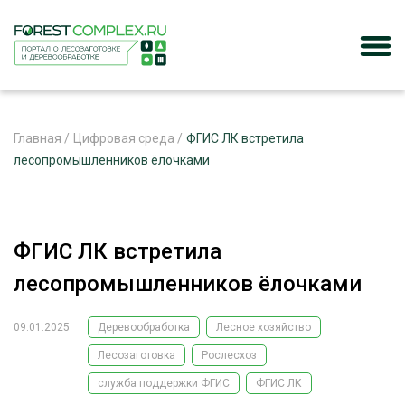
Главная
/
Цифровая среда
/
ФГИС ЛК встретила
лесопромышленников ёлочками
ЖУРНАЛ «ЛЕСНОЙ КОМПЛЕКС»
О ПРОЕКТЕ
ФГИС ЛК встретила
РЕКЛАМОДАТЕЛЯМ
лесопромышленников ёлочками
09.01.2025
Деревообработка
Лесное хозяйство
Лесозаготовка
Рослесхоз
ЛЕСНОЕ ХОЗЯЙСТВО
ЭКСПЕРТНОЕ МНЕНИЕ
служба поддержки ФГИС
ФГИС ЛК
ЛЕСОЗАГОТОВКА