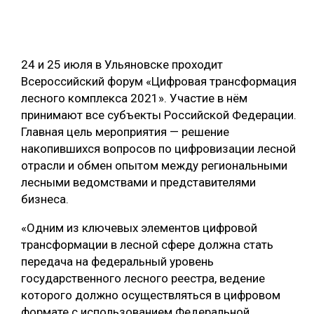
ОБРАБОТКА ДРЕВЕСИНЫ
ЦИФРОВАЯ СРЕДА
РУБРИКИ
24 и 25 июля в Ульяновске проходит
БИОЭНЕРГЕТИКА
Всероссийский форум «Цифровая трансформация
ТЕМАТИЧЕСКИЕ ПРОЕКТЫ
ЛЕСОВОССТАНОВЛЕНИЕ И ЗАЩИТА
лесного комплекса 2021». Участие в нём
принимают все субъекты Российской Федерации.
ЛОГИСТИКА
Главная цель мероприятия — решение
ПОДБОРКИ СТАТЕЙ
ПРОИЗВОДСТВО ДРЕВЕСНЫХ ПЛИТ
накопившихся вопросов по цифровизации лесной
отрасли и обмен опытом между региональными
ЦБП
лесными ведомствами и представителями
бизнеса.
КОМПЛЕКСНАЯ ПЕРЕРАБОТКА
«Одним из ключевых элементов цифровой
ЛЕСОПИЛЕНИЕ
трансформации в лесной сфере должна стать
ДЕРЕВЯННОЕ ДОМОСТРОЕНИЕ
передача на федеральный уровень
государственного лесного реестра, ведение
БЕЗОПАСНОЕ ПРОИЗВОДСТВО
которого должно осуществляться в цифровом
СОРТИРОВКА ДРЕВЕСИНЫ
формате с использованием Федеральной