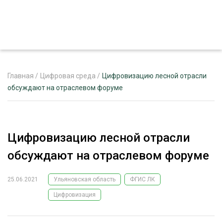
Главная
/
Цифровая среда
/
Цифровизацию лесной отрасли
обсуждают на отраслевом форуме
ЖУРНАЛ «ЛЕСНОЙ КОМПЛЕКС»
О ПРОЕКТЕ
Цифровизацию лесной отрасли
РЕКЛАМОДАТЕЛЯМ
обсуждают на отраслевом форуме
25.06.2021
Ульяновская область
ФГИС ЛК
Цифровизация
ЛЕСНОЕ ХОЗЯЙСТВО
ЭКСПЕРТНОЕ МНЕНИЕ
ЛЕСОЗАГОТОВКА