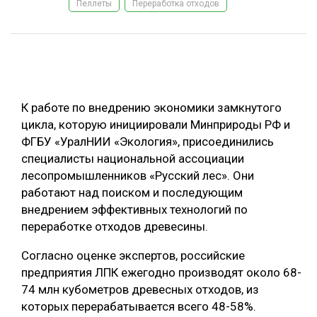
Пеллеты
Переработка отходов
ОБРАБОТКА ДРЕВЕСИНЫ
ЦИФРОВАЯ СРЕДА
РУБРИКИ
БИОЭНЕРГЕТИКА
ТЕМАТИЧЕСКИЕ ПРОЕКТЫ
ЛЕСОВОССТАНОВЛЕНИЕ И ЗАЩИТА
К работе по внедрению экономики замкнутого
ЛОГИСТИКА
цикла, которую инициировали Минприроды РФ и
ПОДБОРКИ СТАТЕЙ
ФГБУ «УралНИИ «Экология», присоединились
ПРОИЗВОДСТВО ДРЕВЕСНЫХ ПЛИТ
специалисты национальной ассоциации
ЦБП
лесопромышленников «Русский лес». Они
работают над поиском и последующим
внедрением эффективных технологий по
КОМПЛЕКСНАЯ ПЕРЕРАБОТКА
переработке отходов древесины.
ЛЕСОПИЛЕНИЕ
Согласно оценке экспертов, российские
ДЕРЕВЯННОЕ ДОМОСТРОЕНИЕ
предприятия ЛПК ежегодно производят около 68-
БЕЗОПАСНОЕ ПРОИЗВОДСТВО
74 млн кубометров древесных отходов, из
которых перерабатывается всего 48-58%.
СОРТИРОВКА ДРЕВЕСИНЫ