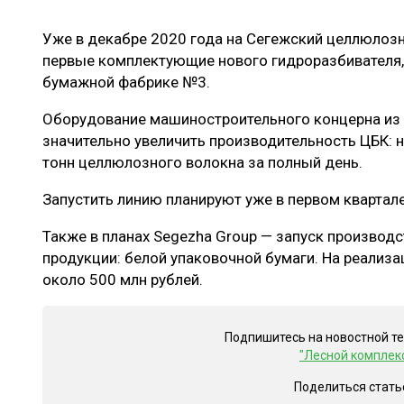
ЛЕСОВОССТАНОВЛЕНИЕ И ЗАЩИТА
СУШКА ДР
Уже в декабре 2020 года на Сегежский целлюлоз
ЛОГИСТИКА
МЕБЕЛЬНОЕ 
первые комплектующие нового гидроразбивателя,
ПРОИЗВОДСТВО ДРЕВЕСНЫХ ПЛИТ
бумажной фабрике №3.
ЦБП
Оборудование машиностроительного концерна из 
значительно увеличить производительность ЦБК: 
тонн целлюлозного волокна за полный день.
ЭКСПЕРТНОЕ МНЕНИЕ
Запустить линию планируют уже в первом квартал
Также в планах Segezha Group — запуск производ
продукции: белой упаковочной бумаги. На реализ
около 500 млн рублей.
Подпишитесь на новостной т
"Лесной комплек
Поделиться стать