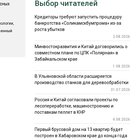
Выбор читателей
есных
Кредиторы требуют запустить процедуру
банкротства «Соликамскбумпрома» из-за
ологии,
роста убытков
твенный
2.08.2026
Минвостокразвития и Китай договорились о
совместном плане по ЦПК «Полярная» в
Забайкальском крае
1.08.2026
В Ульяновской области расширяется
производство станков для деревообработки
31.07.2026
Россия и Китай согласовали проекты по
лесопереработке, машиностроению и
поставкам пеллет в КНР
4.08.2026
Первый брусовой дом на 13 квартир будет
построен в Хабаровском крае до конца года