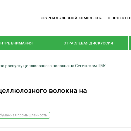
ЖУРНАЛ «ЛЕСНОЙ КОМПЛЕКС»
О ПРОЕКТЕ
ЕНТРЕ ВНИМАНИЯ
ОТРАСЛЕВАЯ ДИСКУССИЯ
по роспуску целлюлозного волокна на Сегежском ЦБК
РУБРИКИ
Я ПЕРЕРАБОТКА
НОВОСТИ
целлюлозного волокна на
Е
КРУПНЫМ ПЛАНОМ
ОЕ ДОМОСТРОЕНИЕ
ВЗГЛЯД ИЗНУТРИ
 ПРОИЗВОДСТВО
В ЦЕНТРЕ ВНИМАНИЯ
бумажная промышленность
 ДРЕВЕСИНЫ
ПРЕДПРИЯТИЯ ЛПК