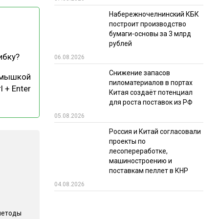
Набережночелнинский КБК
РЫНКИ СБЫТА
построит производство
В УСЛОВИЯХ САНКЦИЙ
бумаги-основы за 3 млрд
рублей
ибку?
06.08.2026
Снижение запасов
 мышкой
пиломатериалов в портах
l + Enter
Китая создаёт потенциал
для роста поставок из РФ
05.08.2026
ИТОГИ МЕРОПРИЯТИЙ
Россия и Китай согласовали
проекты по
лесопереработке,
машиностроению и
поставкам пеллет в КНР
04.08.2026
методы