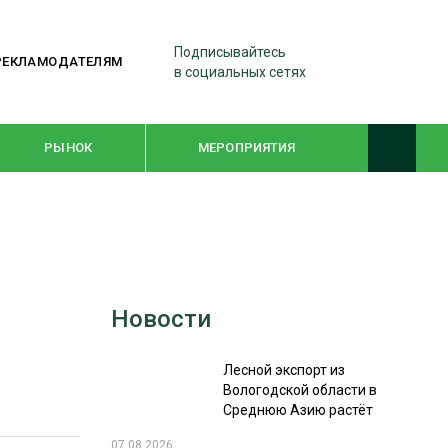
Подписывайтесь
РЕКЛАМОДАТЕЛЯМ
в социальных сетях
РЫНОК
МЕРОПРИЯТИЯ
ТЕМАТИЧЕСКИЕ ПРОЕКТЫ
ЛЕСДРЕВМАШ 2022
Новости
WOODEX-2021
Лесной экспорт из
ПОДБОРКИ СТАТЕЙ
Вологодской области в
Среднюю Азию растёт
СУШКА ДРЕВЕСИНЫ
07.08.2026