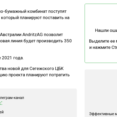
ЕВЕСИНЫ
РЫНОК
но-бумажный комбинат поступят
ПРОИЗВОДСТВО
ТЕХНОЛОГИИ
 который планируют поставить на
ОТРАСЛЕВАЯ ДИСКУССИЯ
Нашли ош
Австралии AndritzAG позволит
новая линия будет производить 350
Выделите ее
и нажмите Ctr
е 2021 года.
КАЛЕНДАРЬ ВЫСТАВОК
ства новой для Сегежского ЦБК
ацию проекта планируют потратить
елеграм-канал
с"
ей
Эффективные 