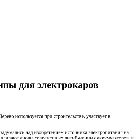
ины для электрокаров
ерево используется при строительстве, участвует в
 задумались над изобретением источника электропитания на
готавливают аноды современных литий-ионных аккумуляторов, в