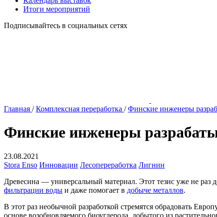
Календарь выставок
Итоги мероприятий
Подписывайтесь в социальных сетях
Главная
/
Комплексная переработка
/
Финские инженеры разраб
Финские инженеры разрабаты
23.08.2021
Stora Enso
Инновации
Лесопереработка
Лигнин
Древесина — универсальный материал. Этот тезис уже не раз д
фильтрации воды
и даже помогает в
добыче металлов
.
В этот раз необычной разработкой стремятся обрадовать Евро
основе возобновляемого биоуглерода, добытого из растительно