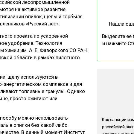
оссийской лесопромышленной
ЕВЕСИНЫ
РЫНОК
мотря на активное развитие
ПРОИЗВОДСТВО
ТЕХНОЛОГИИ
утилизации опилок, щепы и горбыля
ленников «Русский лес».
Нашли ош
ОТРАСЛЕВАЯ ДИСКУССИЯ
тного проекта по ускоренной
Выделите ее
ое удобрение. Технология
и нажмите Ctr
м химии им. А. Е. Фаворского СО РАН.
тской области в рамках пилотного
КАЛЕНДАРЬ ВЫСТАВОК
сии, щепу используются в
-энергетическом комплексе и для
авливают топливные гранулы. Однако
ьше, просто сжигают или
способу можно использовать
Как санкции из
алые опилки без какой-либо
российский экс
ичестве. В данный момент Институт
древесных плит