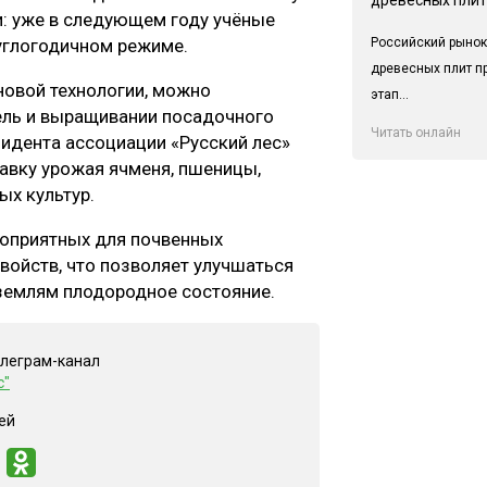
и: уже в следующем году учёные
Российский рынок
углогодичном режиме.
древесных плит п
новой технологии, можно
этап...
ель и выращивании посадочного
Читать онлайн
зидента ассоциации «Русский лес»
авку урожая ячменя, пшеницы,
ых культур.
гоприятных для почвенных
войств, что позволяет улучшаться
землям плодородное состояние.
елеграм-канал
с"
ей