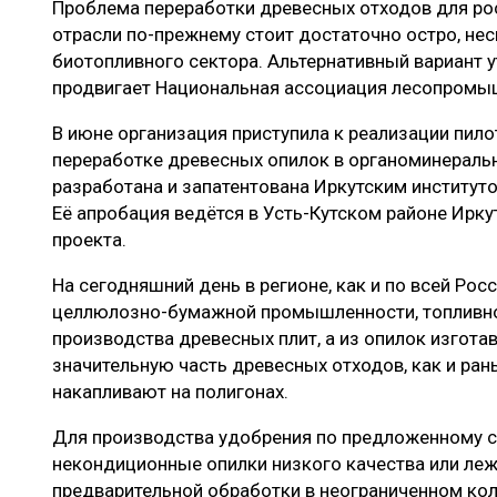
Проблема переработки древесных отходов для р
ЛЕСОВОССТАНОВЛЕНИЕ И ЗАЩИТА
СУШКА ДР
отрасли по-прежнему стоит достаточно остро, нес
ЛОГИСТИКА
МЕБЕЛЬНОЕ 
биотопливного сектора. Альтернативный вариант 
продвигает Национальная ассоциация лесопромыш
ПРОИЗВОДСТВО ДРЕВЕСНЫХ ПЛИТ
В июне организация приступила к реализации пило
ЦБП
переработке древесных опилок в органоминеральн
разработана и запатентована Иркутским институто
Её апробация ведётся в Усть-Кутском районе Ирку
ЭКСПЕРТНОЕ МНЕНИЕ
проекта.
На сегодняшний день в регионе, как и по всей Рос
целлюлозно-бумажной промышленности, топливно
производства древесных плит, а из опилок изгот
значительную часть древесных отходов, как и ран
накапливают на полигонах.
Для производства удобрения по предложенному 
некондиционные опилки низкого качества или леж
предварительной обработки в неограниченном кол