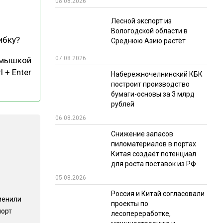
08.08.2026
РЫНКИ СБЫТА
Лесной экспорт из
Вологодской области в
В УСЛОВИЯХ САНКЦИЙ
ибку?
Среднюю Азию растёт
07.08.2026
 мышкой
l + Enter
Набережночелнинский КБК
построит производство
бумаги-основы за 3 млрд
рублей
06.08.2026
ИТОГИ МЕРОПРИЯТИЙ
Снижение запасов
пиломатериалов в портах
Китая создаёт потенциал
для роста поставок из РФ
05.08.2026
Россия и Китай согласовали
менили
проекты по
порт
лесопереработке,