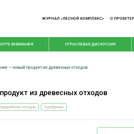
ЖУРНАЛ «ЛЕСНОЙ КОМПЛЕКС»
О ПРОЕКТЕ
ЕНТРЕ ВНИМАНИЯ
ОТРАСЛЕВАЯ ДИСКУССИЯ
ие — новый продукт из древесных отходов
РУБРИКИ
Я ПЕРЕРАБОТКА
НОВОСТИ
продукт из древесных отходов
Е
КРУПНЫМ ПЛАНОМ
ОЕ ДОМОСТРОЕНИЕ
ВЗГЛЯД ИЗНУТРИ
Переработка отходов
Удобрение
 ПРОИЗВОДСТВО
В ЦЕНТРЕ ВНИМАНИЯ
 ДРЕВЕСИНЫ
ПРЕДПРИЯТИЯ ЛПК