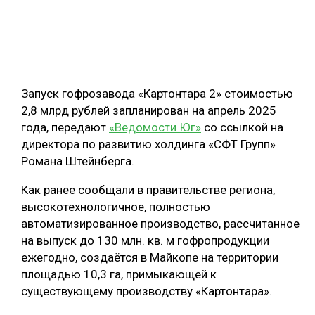
ОБРАБОТКА ДРЕВЕСИНЫ
ЦИФРОВАЯ СРЕДА
РУБРИКИ
БИОЭНЕРГЕТИКА
ТЕМАТИЧЕСКИЕ ПРОЕКТЫ
Запуск гофрозавода «Картонтара 2» стоимостью
ЛЕСОВОССТАНОВЛЕНИЕ И ЗАЩИТА
2,8 млрд рублей запланирован на апрель 2025
ЛОГИСТИКА
года, передают
«Ведомости Юг»
со ссылкой на
ПОДБОРКИ СТАТЕЙ
директора по развитию холдинга «СФТ Групп»
ПРОИЗВОДСТВО ДРЕВЕСНЫХ ПЛИТ
Романа Штейнберга.
ЦБП
Как ранее сообщали в правительстве региона,
высокотехнологичное, полностью
КОМПЛЕКСНАЯ ПЕРЕРАБОТКА
автоматизированное производство, рассчитанное
ЛЕСОПИЛЕНИЕ
на выпуск до 130 млн. кв. м гофропродукции
ежегодно, создаётся в Майкопе на территории
ДЕРЕВЯННОЕ ДОМОСТРОЕНИЕ
площадью 10,3 га, примыкающей к
БЕЗОПАСНОЕ ПРОИЗВОДСТВО
существующему производству «Картонтара».
СОРТИРОВКА ДРЕВЕСИНЫ