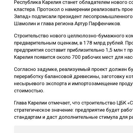
Республика Карелия станет обладателем нового 
ЛЕСОВОССТАНОВЛЕНИЕ И ЗАЩИТА
СУШКА ДР
кластера. Протокол о намерении реализовать про
ЛОГИСТИКА
МЕБЕЛЬНОЕ 
Запад» подписали президент лесопромышленного 
Шамолин и глава региона Артур Парфенчиков.
ПРОИЗВОДСТВО ДРЕВЕСНЫХ ПЛИТ
Строительство нового целлюлозно-бумажного ком
ЦБП
предварительным оценкам, в 178 млрд рублей. П
предприятия составит приблизительно 1,5 млн т пр
Карелия появится около 700 рабочих мест для на
ЭКСПЕРТНОЕ МНЕНИЕ
Согласно задумке, реализуемый проект должен б
переработку балансовой древесины, заготовку кот
несырьевого экспорта и импортозамещение проду
стоимостью.
Глава Карелии отмечает, что строительство ЦБК «
стратегическое значение: предприятие будет раб
стандартам и даст дополнительные стимула для ра