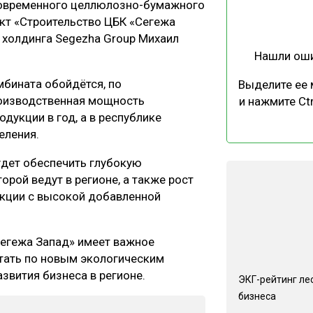
современного целлюлозно-бумажного
ЕВЕСИНЫ
РЫНОК
ект «Строительство ЦБК «Сегежа
ПРОИЗВОДСТВО
ТЕХНОЛОГИИ
холдинга Segezha Group Михаил
Нашли ош
ОТРАСЛЕВАЯ ДИСКУССИЯ
бината обойдётся, по
Выделите ее
роизводственная мощность
и нажмите Ctr
одукции в год, а в республике
селения.
удет обеспечить глубокую
КАЛЕНДАРЬ ВЫСТАВОК
орой ведут в регионе, а также рост
кции с высокой добавленной
Сегежа Запад» имеет важное
отать по новым экологическим
звития бизнеса в регионе.
ЭКГ-рейтинг ле
бизнеса