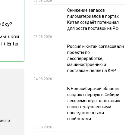
06.08.2026
РЫНКИ СБЫТА
Снижение запасов
пиломатериалов в портах
В УСЛОВИЯХ САНКЦИЙ
Китая создаёт потенциал
ибку?
для роста поставок из РФ
 мышкой
05.08.2026
l + Enter
Россия и Китай согласовали
проекты по
лесопереработке,
машиностроению и
поставкам пеллет в КНР
ИТОГИ МЕРОПРИЯТИЙ
04.08.2026
В Новосибирской области
создают первую в Сибири
лесосеменную плантацию
сосны с улучшенными
наследственными
свойствами
сного
03.08.2026