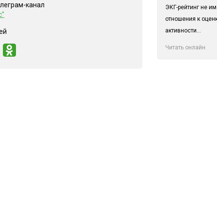
елеграм-канал
ЭКГ-рейтинг не им
с"
отношения к оцен
активности...
ей
Читать онлайн