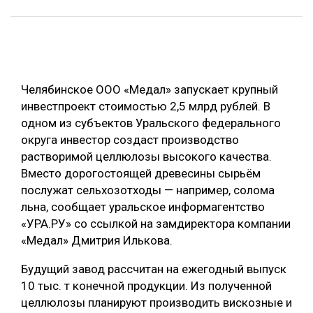
ОБРАБОТКА ДРЕВЕСИНЫ
ЦИФРОВАЯ СРЕДА
РУБРИКИ
БИОЭНЕРГЕТИКА
Челябинское ООО «Медал» запускает крупный
ТЕМАТИЧЕСКИЕ ПРОЕКТЫ
ЛЕСОВОССТАНОВЛЕНИЕ И ЗАЩИТА
инвестпроект стоимостью 2,5 млрд рублей. В
ЛОГИСТИКА
одном из субъектов Уральского федерального
ПОДБОРКИ СТАТЕЙ
округа инвестор создаст производство
ПРОИЗВОДСТВО ДРЕВЕСНЫХ ПЛИТ
растворимой целлюлозы высокого качества.
ЦБП
Вместо дорогостоящей древесины сырьём
послужат сельхозотходы — например, солома
льна, сообщает уральское информагентство
КОМПЛЕКСНАЯ ПЕРЕРАБОТКА
«УРА.РУ» со ссылкой на замдиректора компании
ЛЕСОПИЛЕНИЕ
«Медал» Дмитрия Илькова.
ДЕРЕВЯННОЕ ДОМОСТРОЕНИЕ
Будущий завод рассчитан на ежегодный выпуск
БЕЗОПАСНОЕ ПРОИЗВОДСТВО
10 тыс. т конечной продукции. Из полученной
целлюлозы планируют производить вискозные и
СОРТИРОВКА ДРЕВЕСИНЫ