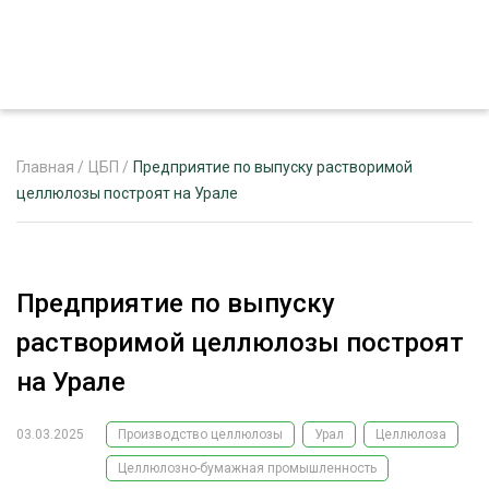
Главная
/
ЦБП
/
Предприятие по выпуску растворимой
целлюлозы построят на Урале
ЖУРНАЛ «ЛЕСНОЙ КОМПЛЕКС»
О ПРОЕКТЕ
Предприятие по выпуску
РЕКЛАМОДАТЕЛЯМ
растворимой целлюлозы построят
на Урале
03.03.2025
Производство целлюлозы
Урал
Целлюлоза
ЛЕСНОЕ ХОЗЯЙСТВО
ЭКСПЕРТНОЕ МНЕНИЕ
Целлюлозно-бумажная промышленность
ЛЕСОЗАГОТОВКА