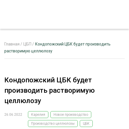
Главная
/
ЦБП
/
Кондопожский ЦБК будет производить
растворимую целлюлозу
ЖУРНАЛ «ЛЕСНОЙ КОМПЛЕКС»
О ПРОЕКТЕ
Кондопожский ЦБК будет
РЕКЛАМОДАТЕЛЯМ
производить растворимую
целлюлозу
26.06.2022
Карелия
Новое производство
ЛЕСНОЕ ХОЗЯЙСТВО
ЭКСПЕРТНОЕ МНЕНИЕ
Производство целлюлозы
ЦБК
ЛЕСОЗАГОТОВКА