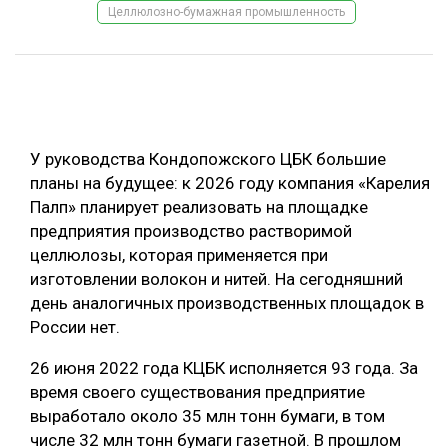
Целлюлозно-бумажная промышленность
ОБРАБОТКА ДРЕВЕСИНЫ
ЦИФРОВАЯ СРЕДА
РУБРИКИ
БИОЭНЕРГЕТИКА
ТЕМАТИЧЕСКИЕ ПРОЕКТЫ
ЛЕСОВОССТАНОВЛЕНИЕ И ЗАЩИТА
У руководства Кондопожского ЦБК большие
ЛОГИСТИКА
планы на будущее: к 2026 году компания «Карелия
ПОДБОРКИ СТАТЕЙ
Палп» планирует реализовать на площадке
ПРОИЗВОДСТВО ДРЕВЕСНЫХ ПЛИТ
предприятия производство растворимой
ЦБП
целлюлозы, которая применяется при
изготовлении волокон и нитей. На сегодняшний
КОМПЛЕКСНАЯ ПЕРЕРАБОТКА
день аналогичных производственных площадок в
России нет.
ЛЕСОПИЛЕНИЕ
26 июня 2022 года КЦБК исполняется 93 года. За
ДЕРЕВЯННОЕ ДОМОСТРОЕНИЕ
время своего существования предприятие
БЕЗОПАСНОЕ ПРОИЗВОДСТВО
выработало около 35 млн тонн бумаги, в том
числе 32 млн тонн бумаги газетной. В прошлом
СОРТИРОВКА ДРЕВЕСИНЫ