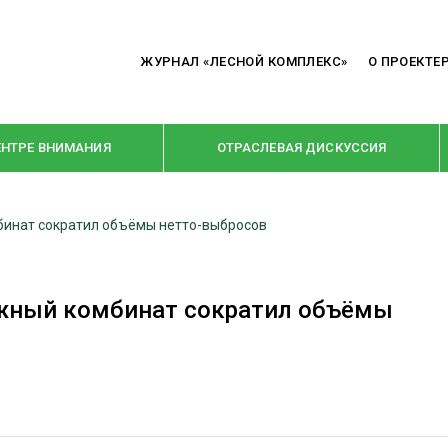
ЖУРНАЛ «ЛЕСНОЙ КОМПЛЕКС»
О ПРОЕКТЕ
ЕНТРЕ ВНИМАНИЯ
ОТРАСЛЕВАЯ ДИСКУССИЯ
инат сократил объёмы нетто-выбросов
РУБРИКИ
Я ПЕРЕРАБОТКА
НОВОСТИ
жный комбинат сократил объёмы
Е
КРУПНЫМ ПЛАНОМ
ОЕ ДОМОСТРОЕНИЕ
ВЗГЛЯД ИЗНУТРИ
 ПРОИЗВОДСТВО
В ЦЕНТРЕ ВНИМАНИЯ
 ДРЕВЕСИНЫ
ПРЕДПРИЯТИЯ ЛПК