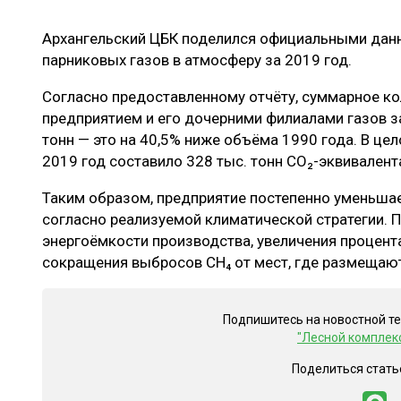
ЛЕСОВОССТАНОВЛЕНИЕ И ЗАЩИТА
СУШКА ДР
Архангельский ЦБК поделился официальными дан
ЛОГИСТИКА
МЕБЕЛЬНОЕ 
парниковых газов в атмосферу за 2019 год.
ПРОИЗВОДСТВО ДРЕВЕСНЫХ ПЛИТ
Согласно предоставленному отчёту, суммарное 
ЦБП
предприятием и его дочерними филиалами газов з
тонн — это на 40,5% ниже объёма 1990 года. В ц
2019 год составило 328 тыс. тонн CO₂-эквивалент
ЭКСПЕРТНОЕ МНЕНИЕ
Таким образом, предприятие постепенно уменьша
согласно реализуемой климатической стратегии. П
энергоёмкости производства, увеличения процент
сокращения выбросов CH₄ от мест, где размещаютс
Подпишитесь на новостной т
"Лесной комплек
Поделиться стать