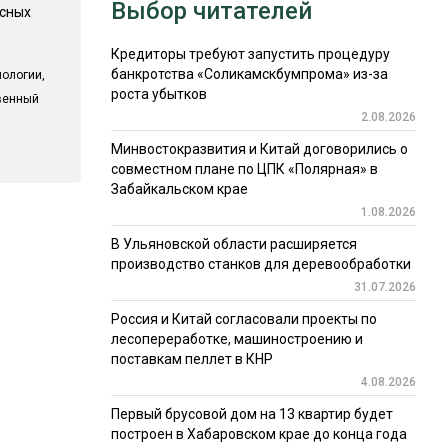
Выбор читателей
есных
Кредиторы требуют запустить процедуру
банкротства «Соликамскбумпрома» из-за
ологии,
роста убытков
твенный
2.08.2026
Минвостокразвития и Китай договорились о
совместном плане по ЦПК «Полярная» в
Забайкальском крае
1.08.2026
В Ульяновской области расширяется
производство станков для деревообработки
31.07.2026
Россия и Китай согласовали проекты по
лесопереработке, машиностроению и
поставкам пеллет в КНР
4.08.2026
Первый брусовой дом на 13 квартир будет
построен в Хабаровском крае до конца года