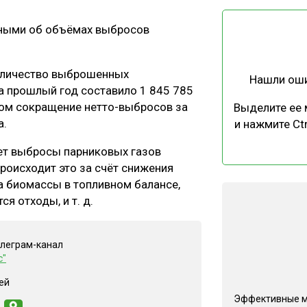
ЕВЕСИНЫ
РЫНОК
ными об объёмах выбросов
ПРОИЗВОДСТВО
ТЕХНОЛОГИИ
ОТРАСЛЕВАЯ ДИСКУССИЯ
количество выброшенных
Нашли ош
а прошлый год составило 1 845 785
елом сокращение нетто-выбросов за
Выделите ее
а.
и нажмите Ctr
ет выбросы парниковых газов
КАЛЕНДАРЬ ВЫСТАВОК
роисходит это за счёт снижения
а биомассы в топливном балансе,
я отходы, и т. д.
елеграм-канал
с"
ей
Эффективные 