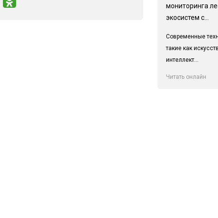
мониторинга л
экосистем с...
Современные техн
такие как искусс
интеллект...
Читать онлайн