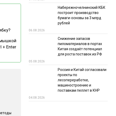
Набережночелнинский КБК
РЫНКИ СБЫТА
построит производство
В УСЛОВИЯХ САНКЦИЙ
бумаги-основы за 3 млрд
рублей
ибку?
06.08.2026
Снижение запасов
 мышкой
пиломатериалов в портах
l + Enter
Китая создаёт потенциал
для роста поставок из РФ
05.08.2026
ИТОГИ МЕРОПРИЯТИЙ
Россия и Китай согласовали
проекты по
лесопереработке,
машиностроению и
поставкам пеллет в КНР
04.08.2026
методы