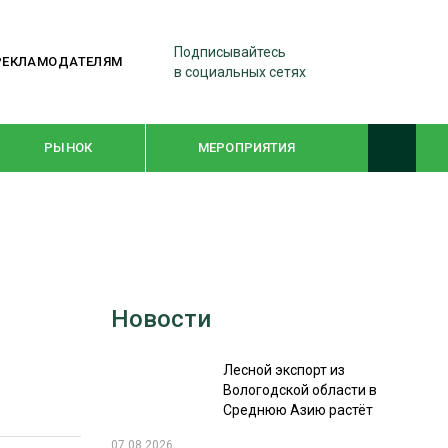
Подписывайтесь
РЕКЛАМОДАТЕЛЯМ
в социальных сетях
РЫНОК
МЕРОПРИЯТИЯ
ТЕМАТИЧЕСКИЕ ПРОЕКТЫ
ЛЕСДРЕВМАШ 2022
Новости
WOODEX-2021
Лесной экспорт из
ПОДБОРКИ СТАТЕЙ
Вологодской области в
Среднюю Азию растёт
СУШКА ДРЕВЕСИНЫ
07.08.2026