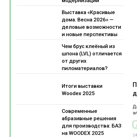
модернизации
Выставка «Красивые
дома. Весна 2026» —
деловые возможности
и новые перспективы
Чем брус клеёный из
шпона (LVL) отличается
от других
пиломатериалов?
П
Итоги выставки
д
Woodex 2025
Д
Современные
э
абразивные решения
для производства: БАЗ
на WOODEX 2025
24