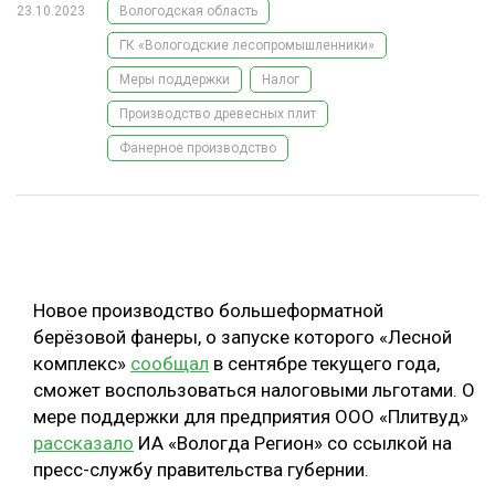
23.10.2023
Вологодская область
ОБРАБОТКА ДРЕВЕСИНЫ
ГК «Вологодские лесопромышленники»
ЦИФРОВАЯ СРЕДА
РУБРИКИ
Меры поддержки
Налог
БИОЭНЕРГЕТИКА
Производство древесных плит
ТЕМАТИЧЕСКИЕ ПРОЕКТЫ
ЛЕСОВОССТАНОВЛЕНИЕ И ЗАЩИТА
Фанерное производство
ЛОГИСТИКА
ПОДБОРКИ СТАТЕЙ
ПРОИЗВОДСТВО ДРЕВЕСНЫХ ПЛИТ
ЦБП
Новое производство большеформатной
КОМПЛЕКСНАЯ ПЕРЕРАБОТКА
берёзовой фанеры, о запуске которого «Лесной
комплекс»
сообщал
в сентябре текущего года,
ЛЕСОПИЛЕНИЕ
сможет воспользоваться налоговыми льготами. О
ДЕРЕВЯННОЕ ДОМОСТРОЕНИЕ
мере поддержки для предприятия ООО «Плитвуд»
рассказало
ИА «Вологда Регион» со ссылкой на
БЕЗОПАСНОЕ ПРОИЗВОДСТВО
пресс-службу правительства губернии.
СОРТИРОВКА ДРЕВЕСИНЫ