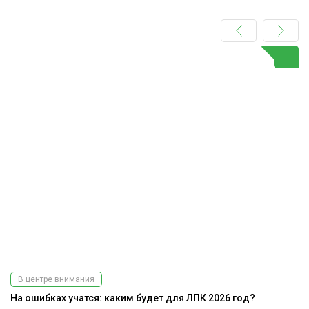
В центре внимания
На ошибках учатся: каким будет для ЛПК 2026 год?
Э