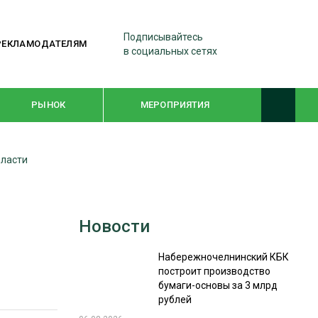
Подписывайтесь
РЕКЛАМОДАТЕЛЯМ
в социальных сетях
РЫНОК
МЕРОПРИЯТИЯ
бласти
ТЕМАТИЧЕСКИЕ ПРОЕКТЫ
ЛЕСДРЕВМАШ 2022
Новости
WOODEX-2021
Набережночелнинский КБК
построит производство
ПОДБОРКИ СТАТЕЙ
бумаги-основы за 3 млрд
рублей
СУШКА ДРЕВЕСИНЫ