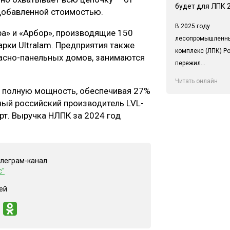
будет для ЛПК 
 добавленной стоимостью.
В 2025 году
а» и «Арбор», производящие 150
лесопромышленн
марки Ultralam. Предприятия также
комплекс (ЛПК) Р
асно-панельных домов, занимаются
пережил...
Читать онлайн
а полную мощность, обеспечивая 27%
ный российский производитель LVL-
рт. Выручка НЛПК за 2024 год
елеграм-канал
с"
ей