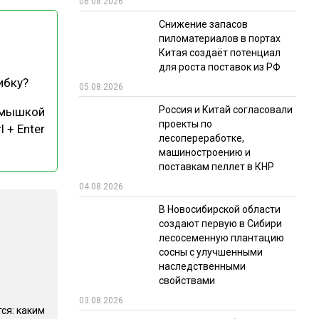
06.08.2026
РЫНКИ СБЫТА
Снижение запасов
пиломатериалов в портах
В УСЛОВИЯХ САНКЦИЙ
Китая создаёт потенциал
для роста поставок из РФ
ибку?
05.08.2026
Россия и Китай согласовали
 мышкой
проекты по
l + Enter
лесопереработке,
машиностроению и
поставкам пеллет в КНР
ИТОГИ МЕРОПРИЯТИЙ
04.08.2026
В Новосибирской области
создают первую в Сибири
лесосеменную плантацию
сосны с улучшенными
наследственными
свойствами
03.08.2026
ся: каким