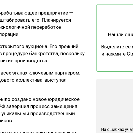
ЕВЕСИНЫ
РЫНОК
обрабатывающее предприятие —
ПРОИЗВОДСТВО
ТЕХНОЛОГИИ
штабировать его. Планируется
ОТРАСЛЕВАЯ ДИСКУССИЯ
ехнологичной переработке
порации.
Нашли ош
открытого аукциона. Его прежний
Выделите ее
в процедуре банкротства, поскольку
и нажмите Ctr
звитие производства.
КАЛЕНДАРЬ ВЫСТАВОК
 всех этапах ключевым партнёром,
ового коллектива, выступал
 было создано новое юридическое
.РФ завершил процесс замещения
ь уникальный производственный
ников.
На ошибках учат
Оно охватывает всю цепочку — от