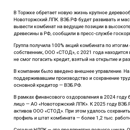
ЛЕСОВОССТАНОВЛЕНИЕ И ЗАЩИТА
СУШКА ДР
В Торжке обретает новую жизнь крупное дерево
ЛОГИСТИКА
МЕБЕЛЬНОЕ 
Новоторжский ЛПК. ВЭБ.РФ будет развивать и мас
ПРОИЗВОДСТВО ДРЕВЕСНЫХ ПЛИТ
вывести комбинат на ведущие позиции в высокот
древесины в РФ, сообщили в пресс-службе госкор
ЦБП
Группа получила 100% акций комбината по итогам 
собственник, ООО «СТОД», с 2021 года находится 
ЭКСПЕРТНОЕ МНЕНИЕ
не смог погасить кредит, взятый на открытие и ра
В компании было введено внешнее управление. На
поддерживавшим производство и сохранение труд
основной кредитор — ВЭБ.РФ.
В рамках финансового оздоровления в 2024 году
лицо — АО «Новоторжский ЛПК». К 2025 году ВЭБ
активов ООО «СТОД». При этом удалось сохранит
профиль и штат комбината — более 1,2 тыс. работ
Сегодня НЛПК — это предприятие полного цикла. 