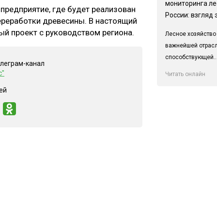
мониторинга ле
предприятие, где будет реализован
России: взгляд 
ереработки древесины. В настоящий
й проект с руководством региона.
Лесное хозяйство
важнейшей отрас
способствующей..
елеграм-канал
с"
Читать онлайн
ей