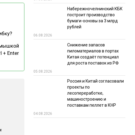
Набережночелнинский КБК
РЫНКИ СБЫТА
построит производство
В УСЛОВИЯХ САНКЦИЙ
бумаги-основы за 3 млрд
рублей
ибку?
06.08.2026
Снижение запасов
 мышкой
пиломатериалов в портах
l + Enter
Китая создаёт потенциал
для роста поставок из РФ
05.08.2026
ИТОГИ МЕРОПРИЯТИЙ
Россия и Китай согласовали
проекты по
лесопереработке,
машиностроению и
поставкам пеллет в КНР
04.08.2026
м