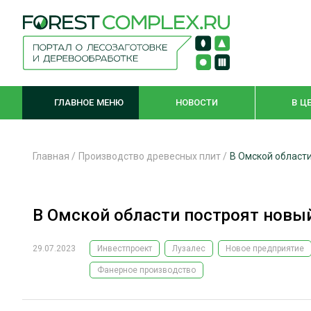
ГЛАВНОЕ МЕНЮ
НОВОСТИ
В Ц
Главная
/
Производство древесных плит
/
В Омской област
ЛЕСНОЕ ХОЗЯЙСТВО
КОМПЛЕКСНА
В Омской области построят новы
ЛЕСОЗАГОТОВКА
ЛЕСОПИЛЕНИ
ОБРАБОТКА ДРЕВЕСИНЫ
ДЕРЕВЯНН
29.07.2023
Инвестпроект
Лузалес
Новое предприятие
ЦИФРОВАЯ СРЕДА
БЕЗОПАСНОЕ
Фанерное производство
БИОЭНЕРГЕТИКА
СОРТИРОВКА