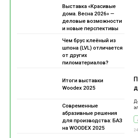
Выставка «Красивые
дома. Весна 2026» —
деловые возможности
и новые перспективы
Чем брус клеёный из
шпона (LVL) отличается
от других
пиломатериалов?
П
Итоги выставки
д
Woodex 2025
Д
Современные
э
абразивные решения
для производства: БАЗ
на WOODEX 2025
24