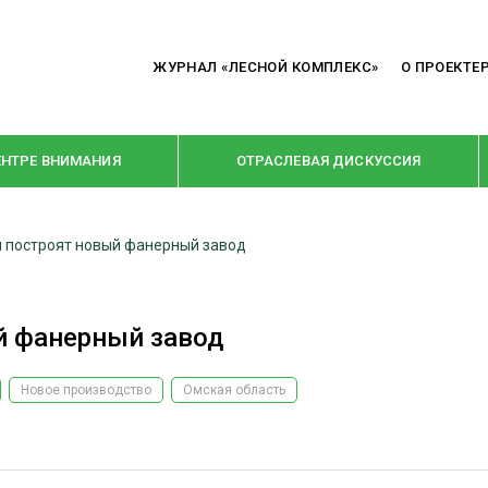
ЖУРНАЛ «ЛЕСНОЙ КОМПЛЕКС»
О ПРОЕКТЕ
ЕНТРЕ ВНИМАНИЯ
ОТРАСЛЕВАЯ ДИСКУССИЯ
и построят новый фанерный завод
РУБРИКИ
Я ПЕРЕРАБОТКА
НОВОСТИ
й фанерный завод
Е
КРУПНЫМ ПЛАНОМ
ОЕ ДОМОСТРОЕНИЕ
ВЗГЛЯД ИЗНУТРИ
Новое производство
Омская область
 ПРОИЗВОДСТВО
В ЦЕНТРЕ ВНИМАНИЯ
 ДРЕВЕСИНЫ
ПРЕДПРИЯТИЯ ЛПК