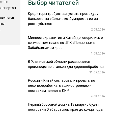
Выбор читателей
сов в
экспертов
Кредиторы требуют запустить процедуру
 является
банкротства «Соликамскбумпрома» из-за
роста убытков
лью
2.08.2026
.
Минвостокразвития и Китай договорились о
совместном плане по ЦПК «Полярная» в
Забайкальском крае
1.08.2026
В Ульяновской области расширяется
производство станков для деревообработки
31.07.2026
Россия и Китай согласовали проекты по
лесопереработке, машиностроению и
поставкам пеллет в КНР
4.08.2026
Первый брусовой дом на 13 квартир будет
построен в Хабаровском крае до конца года