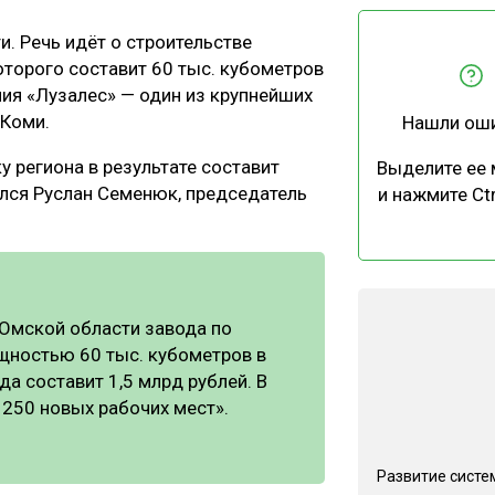
ЕВЕСИНЫ
РЫНОК
. Речь идёт о строительстве
ПРОИЗВОДСТВО
ТЕХНОЛОГИИ
торого составит 60 тыс. кубометров
ОТРАСЛЕВАЯ ДИСКУССИЯ
ния «Лузалес» — один из крупнейших
 Коми.
Нашли ош
у региона в результате составит
Выделите ее
лился Руслан Семенюк, председатель
и нажмите Ctr
КАЛЕНДАРЬ ВЫСТАВОК
 Омской области завода по
щностью 60 тыс. кубометров в
да составит 1,5 млрд рублей. В
 250 новых рабочих мест».
Развитие систе