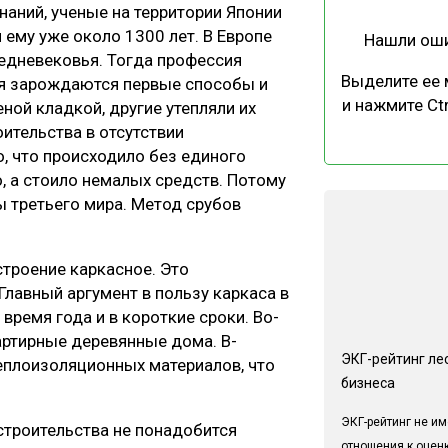
знаний, ученые на территории Японии
 ему уже около 1300 лет. В Европе
Нашли ош
едневековья. Тогда профессия
Выделите ее
мя зарождаются первые способы и
и нажмите Ctr
ой кладкой, другие утепляли их
ительства в отсутствии
, что происходило без единого
о, а стоило немалых средств. Потому
 третьего мира. Метод срубов
строение каркасное. Это
лавный аргумент в пользу каркаса в
время года и в короткие сроки. Во-
артирные деревянные дома. В-
ЭКГ-рейтинг ле
теплоизоляционных материалов, что
бизнеса
ЭКГ-рейтинг не им
строительства не понадобится
отношения к оцен