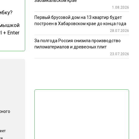
Забайкальском крае
1.08.2026
ибку?
Первый брусовой дом на 13 квартир будет
построен в Хабаровском крае до конца года
 мышкой
28.07.2026
l + Enter
За полгода Россия снизила производство
пиломатериалов и древесных плит
23.07.2026
сного
еет
ке