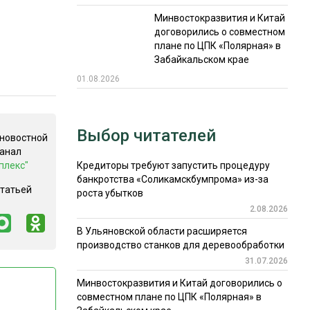
Минвостокразвития и Китай
договорились о совместном
плане по ЦПК «Полярная» в
Забайкальском крае
01.08.2026
Выбор читателей
 новостной
канал
плекс"
Кредиторы требуют запустить процедуру
банкротства «Соликамскбумпрома» из-за
статьей
роста убытков
2.08.2026
В Ульяновской области расширяется
производство станков для деревообработки
31.07.2026
Минвостокразвития и Китай договорились о
совместном плане по ЦПК «Полярная» в