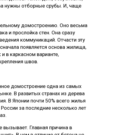
тва нужны отборные срубы. И, чаще
нельному домостроению. Оно весьма
ка и прослойка стен. Она сразу
ведения коммуникаций. Отчасти эту
 сначала появляется основа жилища,
 и в каркасном варианте,
крепления швов.
нное домостроение одна из самых
нке. В развитых странах из дерева
я. В Японии почти 50% всего жилья
в России за последние несколько лет
аз.
е вызывает. Главная причина в
ит». В нем в отличие от бетона не