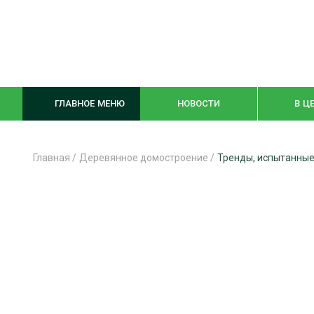
ГЛАВНОЕ МЕНЮ
НОВОСТИ
В Ц
Главная
/
Деревянное домостроение
/
Тренды, испытанные
ЛЕСНОЕ ХОЗЯЙСТВО
КОМПЛЕКСНА
ЛЕСОЗАГОТОВКА
ЛЕСОПИЛЕНИ
ОБРАБОТКА ДРЕВЕСИНЫ
ДЕРЕВЯНН
ЦИФРОВАЯ СРЕДА
БЕЗОПАСНОЕ
БИОЭНЕРГЕТИКА
СОРТИРОВКА