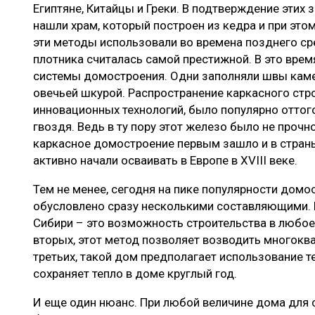
Египтяне, Китайцы и Греки. В подтверждение этих 
нашли храм, который построен из кедра и при этом
эти методы использовали во времена позднего ср
плотника считалась самой престижной. В это вре
системы домостроения. Одни заполняли швы камен
овечьей шкурой. Распространение каркасного стро
инновационных технологий, было популярно оттого
гвоздя. Ведь в ту пору этот железо было не прочн
каркасное домостроение первым зашло и в страны
активно начали осваивать в Европе в XVIII веке.
Тем не менее, сегодня на пике популярности домо
обусловлено сразу несколькими составляющими. Г
Сибири – это возможность строительства в любое 
вторых, этот метод позволяет возводить многокв
третьих, такой дом предполагает использование 
сохраняет тепло в доме круглый год.
И еще один нюанс. При любой величине дома для 