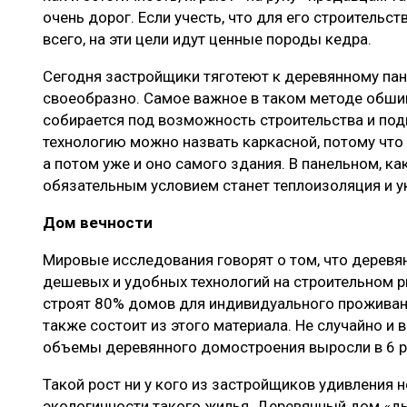
очень дорог. Если учесть, что для его строительс
всего, на эти цели идут ценные породы кедра.
Сегодня застройщики тяготеют к деревянному па
своеобразно. Самое важное в таком методе обшив
собирается под возможность строительства и под
технологию можно назвать каркасной, потому что
а потом уже и оно самого здания. В панельном, как
обязательным условием станет теплоизоляция и у
Дом вечности
Мировые исследования говорят о том, что деревя
дешевых и удобных технологий на строительном ры
строят 80% домов для индивидуального проживани
также состоит из этого материала. Не случайно и 
объемы деревянного домостроения выросли в 6 р
Такой рост ни у кого из застройщиков удивления н
экологичности такого жилья. Деревянный дом «дыш