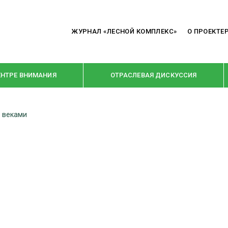
ЖУРНАЛ «ЛЕСНОЙ КОМПЛЕКС»
О ПРОЕКТЕ
ЕНТРЕ ВНИМАНИЯ
ОТРАСЛЕВАЯ ДИСКУССИЯ
 веками
РУБРИКИ
Я ПЕРЕРАБОТКА
НОВОСТИ
Е
КРУПНЫМ ПЛАНОМ
ОЕ ДОМОСТРОЕНИЕ
ВЗГЛЯД ИЗНУТРИ
 ПРОИЗВОДСТВО
В ЦЕНТРЕ ВНИМАНИЯ
 ДРЕВЕСИНЫ
ПРЕДПРИЯТИЯ ЛПК