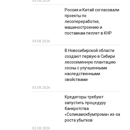
05.08.2026
РЫНКИ СБЫТА
Россия и Китай согласовали
проекты по
В УСЛОВИЯХ САНКЦИЙ
лесопереработке,
машиностроению и
поставкам пеллет в КНР
04.08.2026
В Новосибирской области
создают первую в Сибири
лесосеменную плантацию
сосны с улучшенными
ИТОГИ МЕРОПРИЯТИЙ
наследственными
свойствами
03.08.2026
Кредиторы требуют
запустить процедуру
банкротства
«Соликамскбумпрома» из-за
роста убытков
02.08.2026