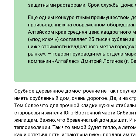
защитными растворами. Срок службы дома с
Еще одним конкурентным преимуществом д
произведенных на современном оборудовании,
Алтайском крае средняя цена квадратного м
(«под ключ») составляет 25 тысяч рублей за
ниже стоимости квадратного метра городск
рынке», — говорит руководитель отдела мар
компании «Алтайлес» Дмитрий Логинов (г. Ба
Срубное деревянное домостроение не так популяр
иметь срубленный дом, очень дорогое. Да, и на ст
Тем более что для прочной кладки нужны стабиль
староверы и жители Юго-Восточной части Сибири 
жилищам. Важно, что бревенчатый дом дышит. И н
теплоизоляции. Так что зимой будет тепло, а лето
как и эстетичность, играют «на руку» продавцам т