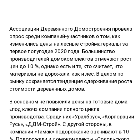
ОБРАБОТКА ДРЕВЕСИНЫ
ЦИФРОВАЯ СРЕДА
РУБРИКИ
Ассоциации Деревянного Домостроения провела
БИОЭНЕРГЕТИКА
опрос среди компаний-участников о том, как
ТЕМАТИЧЕСКИЕ ПРОЕКТЫ
ЛЕСОВОССТАНОВЛЕНИЕ И ЗАЩИТА
изменились цены на лесные стройматериалы за
первое полугодие 2020 года. Большинство
ЛОГИСТИКА
производителей домокомплектов отмечают рост
ПОДБОРКИ СТАТЕЙ
ПРОИЗВОДСТВО ДРЕВЕСНЫХ ПЛИТ
цен до 10 %, однако есть и те, кто считает, что
материалы не дорожали, как и лес. В целом по
ЦБП
рынку сохраняется тенденция сдерживания роста
стоимости деревянных домов.
КОМПЛЕКСНАЯ ПЕРЕРАБОТКА
В основном не повысили цены на готовые дома
ЛЕСОПИЛЕНИЕ
«под ключ» компании полного цикла
ДЕРЕВЯННОЕ ДОМОСТРОЕНИЕ
производства. Среди них «Уралбрус», «Корпорации
Русь», «ДДМ-Строй». С другой стороны, в
БЕЗОПАСНОЕ ПРОИЗВОДСТВО
компании «Тамак» подорожание оценивают в 10
СОРТИРОВКА ДРЕВЕСИНЫ
%. Подорожали и домокомплекты «Сокольского