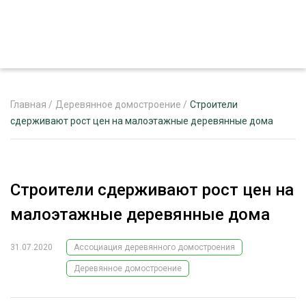
Главная
/
Деревянное домостроение
/
Строители
сдерживают рост цен на малоэтажные деревянные дома
ЖУРНАЛ «ЛЕСНОЙ КОМПЛЕКС»
О ПРОЕКТЕ
Строители сдерживают рост цен на
РЕКЛАМОДАТЕЛЯМ
малоэтажные деревянные дома
31.07.2020
Ассоциация деревянного домостроения
Деревянное домостроение
ЛЕСНОЕ ХОЗЯЙСТВО
ЭКСПЕРТНОЕ МНЕНИЕ
ЛЕСОЗАГОТОВКА