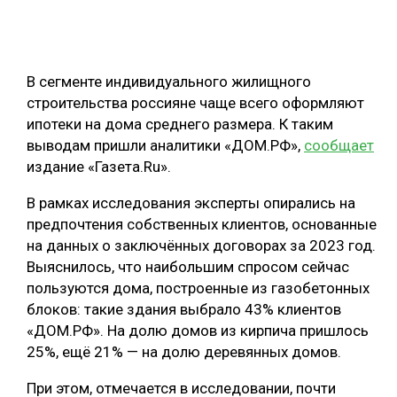
ОБРАБОТКА ДРЕВЕСИНЫ
ЦИФРОВАЯ СРЕДА
РУБРИКИ
В сегменте индивидуального жилищного
БИОЭНЕРГЕТИКА
строительства россияне чаще всего оформляют
ТЕМАТИЧЕСКИЕ ПРОЕКТЫ
ЛЕСОВОССТАНОВЛЕНИЕ И ЗАЩИТА
ипотеки на дома среднего размера. К таким
выводам пришли аналитики «ДОМ.РФ»,
сообщает
ЛОГИСТИКА
издание «Газета.Ru».
ПОДБОРКИ СТАТЕЙ
ПРОИЗВОДСТВО ДРЕВЕСНЫХ ПЛИТ
В рамках исследования эксперты опирались на
ЦБП
предпочтения собственных клиентов, основанные
на данных о заключённых договорах за 2023 год.
КОМПЛЕКСНАЯ ПЕРЕРАБОТКА
Выяснилось, что наибольшим спросом сейчас
пользуются дома, построенные из газобетонных
ЛЕСОПИЛЕНИЕ
блоков: такие здания выбрало 43% клиентов
ДЕРЕВЯННОЕ ДОМОСТРОЕНИЕ
«ДОМ.РФ». На долю домов из кирпича пришлось
25%, ещё 21% — на долю деревянных домов.
БЕЗОПАСНОЕ ПРОИЗВОДСТВО
При этом, отмечается в исследовании, почти
СОРТИРОВКА ДРЕВЕСИНЫ