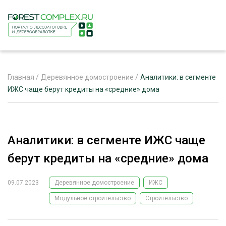
Главная
/
Деревянное домостроение
/
Аналитики: в сегменте
ИЖС чаще берут кредиты на «средние» дома
ЖУРНАЛ «ЛЕСНОЙ КОМПЛЕКС»
О ПРОЕКТЕ
Аналитики: в сегменте ИЖС чаще
РЕКЛАМОДАТЕЛЯМ
берут кредиты на «средние» дома
09.07.2023
Деревянное домостроение
ИЖС
Модульное строительство
Строительство
ЛЕСНОЕ ХОЗЯЙСТВО
ЭКСПЕРТНОЕ МНЕНИЕ
ЛЕСОЗАГОТОВКА