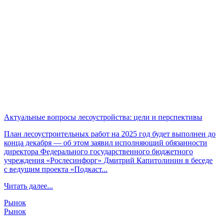
Актуальные вопросы лесоустройства: цели и перспективы
План лесоустроительных работ на 2025 год будет выполнен до
конца декабря — об этом заявил исполняющий обязанности
директора Федерального государственного бюджетного
учреждения «Рослесинфорг» Дмитрий Капитолинин в беседе
с ведущим проекта «Подкаст...
Читать далее...
Рынок
Рынок