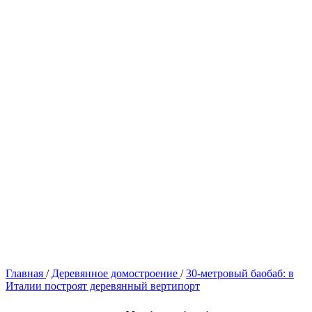
Главная
/
Деревянное домостроение
/
30-метровый баобаб: в
Италии построят деревянный вертипорт