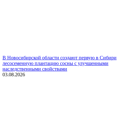
В Новосибирской области создают первую в Сибири
лесосеменную плантацию сосны с улучшенными
наследственными свойствами
03.08.2026