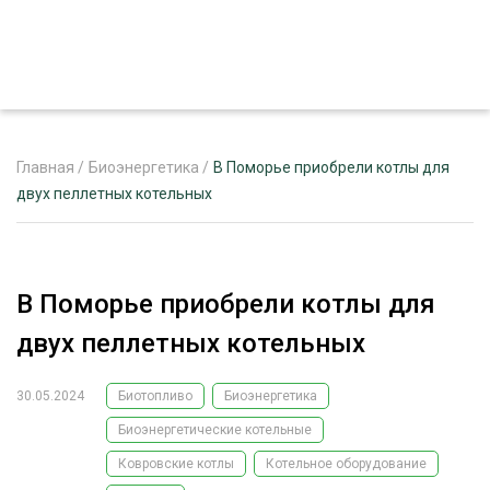
Главная
/
Биоэнергетика
/
В Поморье приобрели котлы для
двух пеллетных котельных
ЖУРНАЛ «ЛЕСНОЙ КОМПЛЕКС»
О ПРОЕКТЕ
В Поморье приобрели котлы для
РЕКЛАМОДАТЕЛЯМ
двух пеллетных котельных
30.05.2024
Биотопливо
Биоэнергетика
Биоэнергетические котельные
ЛЕСНОЕ ХОЗЯЙСТВО
ЭКСПЕРТНОЕ МНЕНИЕ
Ковровские котлы
Котельное оборудование
ЛЕСОЗАГОТОВКА