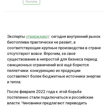
Пеллеты
ОБРАБОТКА ДРЕВЕСИНЫ
ЦИФРОВАЯ СРЕДА
РУБРИКИ
БИОЭНЕРГЕТИКА
ТЕМАТИЧЕСКИЕ ПРОЕКТЫ
ЛЕСОВОССТАНОВЛЕНИЕ И ЗАЩИТА
Эксперты
утверждают
: сегодня внутренний рынок
ЛОГИСТИКА
биотоплива практически не развит, а
ПОДБОРКИ СТАТЕЙ
соответствующие крупные производства в стране
ПРОИЗВОДСТВО ДРЕВЕСНЫХ ПЛИТ
отсутствуют вовсе. Впрочем, за своё
ЦБП
существование в непростой для бизнеса период
санкционных ограничений всё ещё борются
пеллетчики: конкуренцию их продукции
КОМПЛЕКСНАЯ ПЕРЕРАБОТКА
составляют более бюджетные источники энергии
ЛЕСОПИЛЕНИЕ
и тепла.
ДЕРЕВЯННОЕ ДОМОСТРОЕНИЕ
После февраля 2022 года к этой борьбе
БЕЗОПАСНОЕ ПРОИЗВОДСТВО
постепенно стали подключаться и российские
власти. Чиновники предлагают переводить
СОРТИРОВКА ДРЕВЕСИНЫ