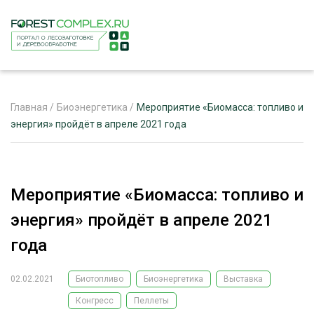
Главная
/
Биоэнергетика
/
Мероприятие «Биомасса: топливо и
энергия» пройдёт в апреле 2021 года
ЖУРНАЛ «ЛЕСНОЙ КОМПЛЕКС»
О ПРОЕКТЕ
Мероприятие «Биомасса: топливо и
РЕКЛАМОДАТЕЛЯМ
энергия» пройдёт в апреле 2021
года
02.02.2021
Биотопливо
Биоэнергетика
Выставка
ЛЕСНОЕ ХОЗЯЙСТВО
ЭКСПЕРТНОЕ МНЕНИЕ
Конгресс
Пеллеты
ЛЕСОЗАГОТОВКА