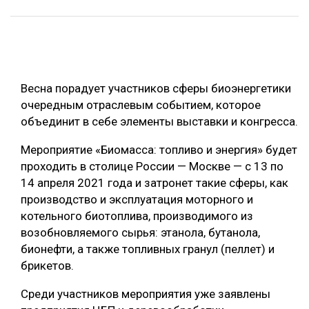
ОБРАБОТКА ДРЕВЕСИНЫ
ЦИФРОВАЯ СРЕДА
РУБРИКИ
БИОЭНЕРГЕТИКА
Весна порадует участников сферы биоэнергетики
ТЕМАТИЧЕСКИЕ ПРОЕКТЫ
ЛЕСОВОССТАНОВЛЕНИЕ И ЗАЩИТА
очередным отраслевым событием, которое
ЛОГИСТИКА
объединит в себе элементы выставки и конгресса.
ПОДБОРКИ СТАТЕЙ
ПРОИЗВОДСТВО ДРЕВЕСНЫХ ПЛИТ
Мероприятие «Биомасса: топливо и энергия» будет
проходить в столице России — Москве — с 13 по
ЦБП
14 апреля 2021 года и затронет такие сферы, как
производство и эксплуатация моторного и
КОМПЛЕКСНАЯ ПЕРЕРАБОТКА
котельного биотоплива, производимого из
ЛЕСОПИЛЕНИЕ
возобновляемого сырья: этанола, бутанола,
бионефти, а также топливных гранул (пеллет) и
ДЕРЕВЯННОЕ ДОМОСТРОЕНИЕ
брикетов.
БЕЗОПАСНОЕ ПРОИЗВОДСТВО
Среди участников мероприятия уже заявлены
СОРТИРОВКА ДРЕВЕСИНЫ