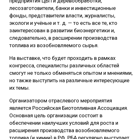
предприятия ЦБП и деревообработки,
лесозаготовители, банки и инвестиционные
СУШКА ДРЕВЕСИНЫ
фонды, представители власти, журналисты,
МЕБЕЛЬНОЕ ПРОИЗВОДСТВО
экологи и учёные и т. д. — то есть все те, кто
заинтересован в развитии биоэнергетики и,
следовательно, в расширении производства
топлива из возобновляемого сырья.
На выставке, что будет проходить в рамках
конгресса, специалисты различных областей
смогут не только обменяться опытом и мнениями,
но также выступить на различные интересующие
их темы.
Организатором отраслевого мероприятия
является Российская Биотопливная Ассоциация.
Основная цель организации состоит в
обеспечении наилучших условий для роста и
расширения производства возобновляемого
топлива (и химии) в РФ. РБА регулярно выступает