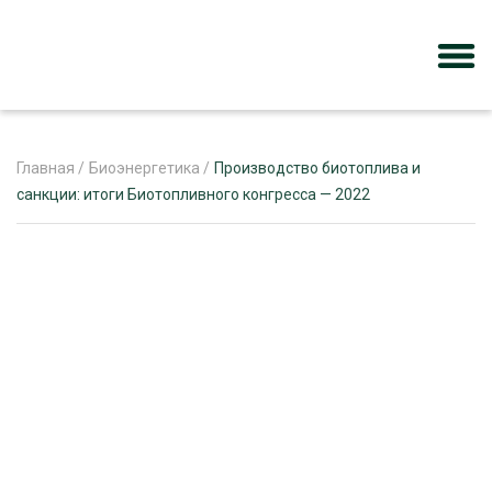
Главная
/
Биоэнергетика
/
Производство биотоплива и
санкции: итоги Биотопливного конгресса — 2022
ЖУРНАЛ «ЛЕСНОЙ КОМПЛЕКС»
О ПРОЕКТЕ
РЕКЛАМОДАТЕЛЯМ
ЛЕСНОЕ ХОЗЯЙСТВО
ЭКСПЕРТНОЕ МНЕНИЕ
ЛЕСОЗАГОТОВКА