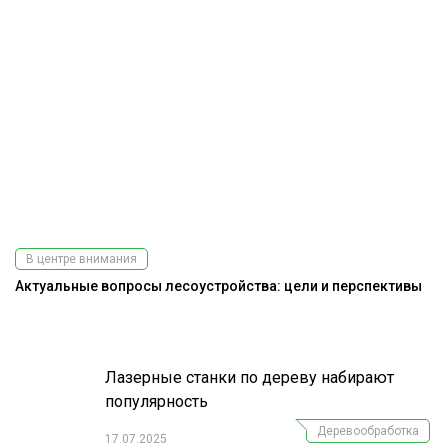
В центре внимания
Актуальные вопросы лесоустройства: цели и перспективы
Э
Лазерные станки по дереву набирают
популярность
Деревообработка
17.07.2025