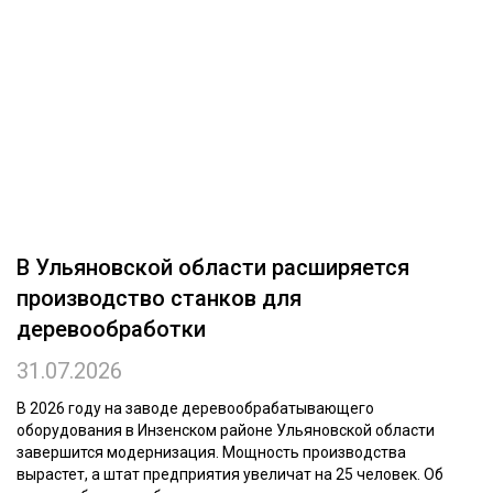
ОБРАБОТКА ДРЕВЕСИНЫ
ЦИФРОВАЯ СРЕДА
РУБРИКИ
БИОЭНЕРГЕТИКА
ТЕМАТИЧЕСКИЕ ПРОЕКТЫ
ЛЕСОВОССТАНОВЛЕНИЕ И ЗАЩИТА
ЛОГИСТИКА
ПОДБОРКИ СТАТЕЙ
ПРОИЗВОДСТВО ДРЕВЕСНЫХ ПЛИТ
В Ульяновской области расширяется
ЦБП
производство станков для
деревообработки
КОМПЛЕКСНАЯ ПЕРЕРАБОТКА
31.07.2026
ЛЕСОПИЛЕНИЕ
ДЕРЕВЯННОЕ ДОМОСТРОЕНИЕ
В 2026 году на заводе деревообрабатывающего
оборудования в Инзенском районе Ульяновской области
БЕЗОПАСНОЕ ПРОИЗВОДСТВО
завершится модернизация. Мощность производства
вырастет, а штат предприятия увеличат на 25 человек. Об
СОРТИРОВКА ДРЕВЕСИНЫ