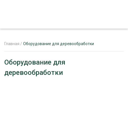
Главная
/
Оборудование для деревообработки
ЖУРНАЛ «ЛЕСНОЙ КОМПЛЕКС»
Оборудование для
деревообработки
О ПРОЕКТЕ
РЕКЛАМОДАТЕЛЯМ
ЛЕСНОЕ ХОЗЯЙСТВО
ЭКСПЕРТНОЕ МНЕНИЕ
ЛЕСОЗАГОТОВКА