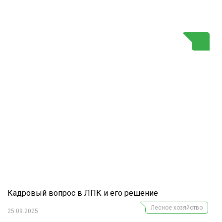
Г
Кадровый вопрос в ЛПК и его решение
Лесное хозяйство
25.09.2025