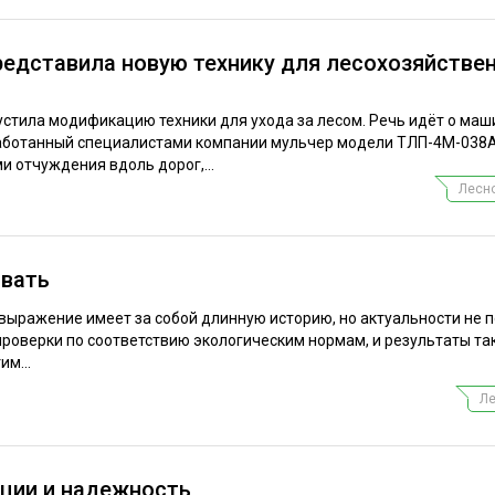
редставила новую технику для лесохозяйстве
стила модификацию техники для ухода за лесом. Речь идёт о маш
работанный специалистами компании мульчер модели ТЛП-4М-038
и отчуждения вдоль дорог,...
Лесно
овать
выражение имеет за собой длинную историю, но актуальности не п
проверки по соответствию экологическим нормам, и результаты та
им...
Ле
ации и надежность