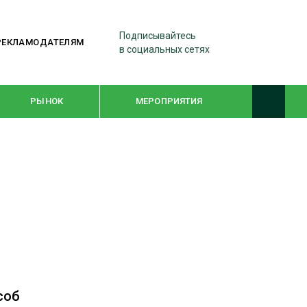
Подписывайтесь
РЕКЛАМОДАТЕЛЯМ
в социальных сетях
РЫНОК
МЕРОПРИЯТИЯ
ТЕМАТИЧЕСКИЕ ПРОЕКТЫ
ЛЕСДРЕВМАШ 2022
WOODEX-2021
ПОДБОРКИ СТАТЕЙ
соб
СУШКА ДРЕВЕСИНЫ