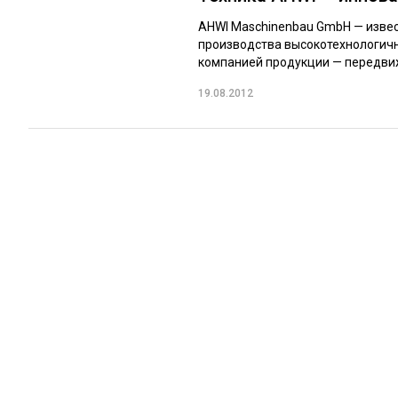
AHWI Maschinenbau GmbH — извес
производства высокотехнологичн
компанией продукции — передвиж
19.08.2012