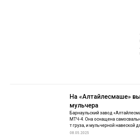
ЛЕСОВОССТАНОВЛЕНИЕ И ЗАЩИТА
СУШКА ДР
ЛОГИСТИКА
МЕБЕЛЬНОЕ 
ПРОИЗВОДСТВО ДРЕВЕСНЫХ ПЛИТ
ЦБП
ЭКСПЕРТНОЕ МНЕНИЕ
На «Алтайлесмаше» вы
мульчера
Барнаульский завод «Алтайлесм
МТЧ-4. Она оснащена самосвальн
т груза, и мульчерной навеской дл
08.05.2025