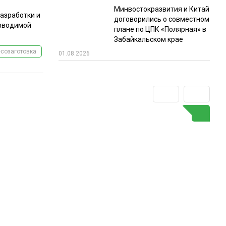
Минвостокразвития и Китай
азработки и
договорились о совместном
изводимой
плане по ЦПК «Полярная» в
Забайкальском крае
созаготовка
01.08.2026
ГО