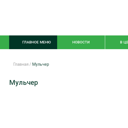
ГЛАВНОЕ МЕНЮ
НОВОСТИ
В Ц
Главная
/
Мульчер
ЛЕСНОЕ ХОЗЯЙСТВО
КОМПЛЕКСНА
Мульчер
ЛЕСОЗАГОТОВКА
ЛЕСОПИЛЕНИ
ОБРАБОТКА ДРЕВЕСИНЫ
ДЕРЕВЯНН
ЦИФРОВАЯ СРЕДА
БЕЗОПАСНОЕ
БИОЭНЕРГЕТИКА
СОРТИРОВКА