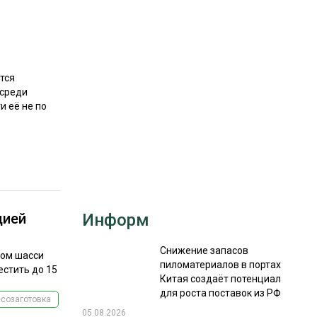
РЫНКИ СБЫТА
В УСЛОВИЯХ САНКЦИЙ
тся
 среди
и её не по
ИТОГИ МЕРОПРИЯТИЙ
цией
Информ
Снижение запасов
ном шасси
пиломатериалов в портах
естить до 15
Китая создаёт потенциал
для роста поставок из РФ
созаготовка
05.08.2026