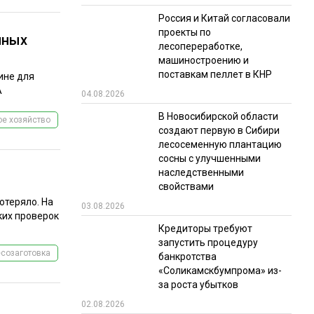
Россия и Китай согласовали
проекты по
нных
лесопереработке,
машиностроению и
поставкам пеллет в КНР
ине для
А
04.08.2026
В Новосибирской области
е хозяйство
создают первую в Сибири
лесосеменную плантацию
сосны с улучшенными
наследственными
свойствами
отеряло. На
03.08.2026
ких проверок
Кредиторы требуют
запустить процедуру
созаготовка
банкротства
«Соликамскбумпрома» из-
за роста убытков
02.08.2026