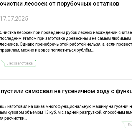
очистки лесосек от порубочных остатков
ЕВЕСИНЫ
РЫНОК
ПРОИЗВОДСТВО
ТЕХНОЛОГИИ
17.07.2025
ОТРАСЛЕВАЯ ДИСКУССИЯ
Очистка лесосек при проведении рубок лесных насаждений считае
последним этапом при заготовке древесины и не самым любимым
лесников. Однако пренебречь этой работой нельзя, а, если провест
правилам, можно и вовсе поплатиться рублём....
Лесозаготовка
КАЛЕНДАРЬ ВЫСТАВОК
пустили самосвал на гусеничном ходу с функ
аш» изготовил на заказ многофункциональную машину на гусенич
ым кузовом объёмом 13 куб. м с задней разгрузкой, способным вм
я расчистки...
Ле