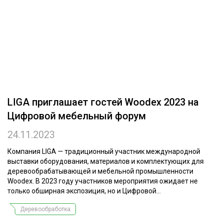
ОБРАБОТКА ДРЕВЕСИНЫ
ЦИФРОВАЯ СРЕДА
РУБРИКИ
БИОЭНЕРГЕТИКА
ТЕМАТИЧЕСКИЕ ПРОЕКТЫ
ЛЕСОВОССТАНОВЛЕНИЕ И ЗАЩИТА
ЛОГИСТИКА
ПОДБОРКИ СТАТЕЙ
LIGA приглашает гостей Woodex 2023 на
ПРОИЗВОДСТВО ДРЕВЕСНЫХ ПЛИТ
Цифровой мебельный форум
ЦБП
24.11.2023
КОМПЛЕКСНАЯ ПЕРЕРАБОТКА
Компания LIGA — традиционный участник международной
выставки оборудования, материалов и комплектующих для
ЛЕСОПИЛЕНИЕ
деревообрабатывающей и мебельной промышленности
Woodex. В 2023 году участников мероприятия ожидает не
ДЕРЕВЯННОЕ ДОМОСТРОЕНИЕ
только обширная экспозиция, но и Цифровой...
БЕЗОПАСНОЕ ПРОИЗВОДСТВО
Деревообработка
СОРТИРОВКА ДРЕВЕСИНЫ