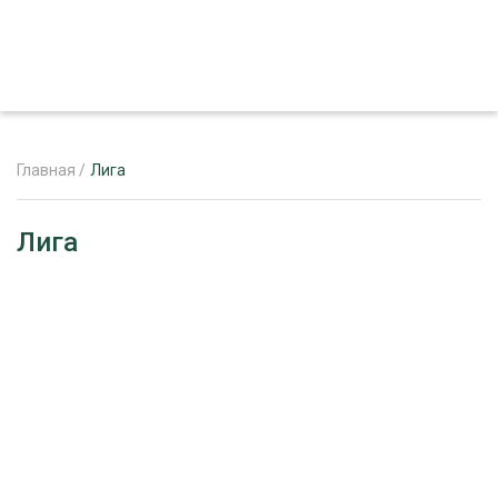
Главная
/
Лига
ЖУРНАЛ «ЛЕСНОЙ КОМПЛЕКС»
Лига
О ПРОЕКТЕ
РЕКЛАМОДАТЕЛЯМ
ЛЕСНОЕ ХОЗЯЙСТВО
ЭКСПЕРТНОЕ МНЕНИЕ
ЛЕСОЗАГОТОВКА