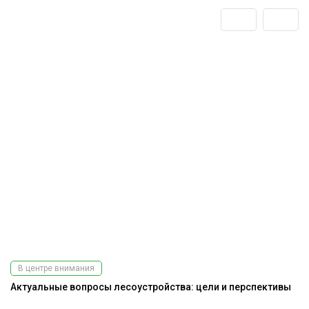
В центре внимания
Актуальные вопросы лесоустройства: цели и перспективы
До
г