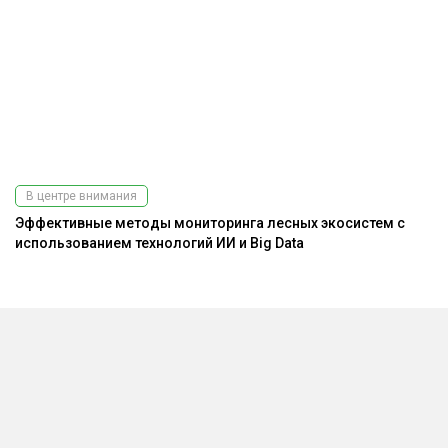
В центре внимания
Эффективные методы мониторинга лесных экосистем с
Ра
использованием технологий ИИ и Big Data
э